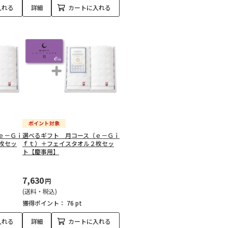
入れる
詳細
カートに入れる
ｅ－Ｇｉ
選べるギフト 月コース（ｅ－Ｇｉ
枚セッ
ｆｔ）＋フェイスタオル２枚セッ
ト【慶事用】
7,630
円
(送料・税込)
獲得ポイント：
76 pt
入れる
詳細
カートに入れる