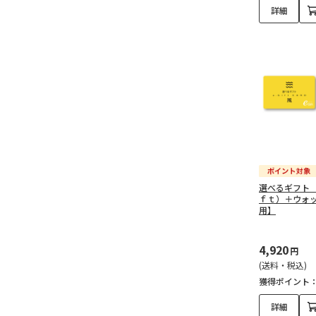
予算で探す（50,000円以
詳細
上）（7）
快気祝い（612）
予算で探す（3,000円未
満）（82）
予算で探す（3,000～
4,999円）（238）
予算で探す（5,000～
選べるギフト
9,999円）（171）
ｆｔ）＋ウォ
用】
予算で探す（10,000～
14,999円）（50）
4,920
円
(送料・税込)
予算で探す（15,000～
獲得ポイント
29,999円）（43）
詳細