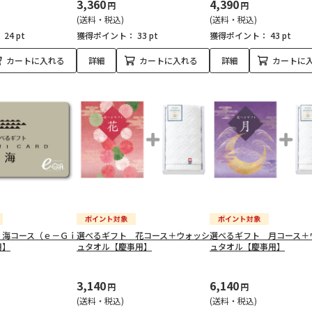
3,360
4,390
円
円
(送料・税込)
(送料・税込)
：
24 pt
獲得ポイント：
33 pt
獲得ポイント：
43 pt
カートに入れる
詳細
カートに入れる
詳細
カートに
 海コース（ｅ－Ｇｉ
選べるギフト 花コース＋ウォッシ
選べるギフト 月コース＋
用】
ュタオル【慶事用】
ュタオル【慶事用】
3,140
6,140
円
円
(送料・税込)
(送料・税込)