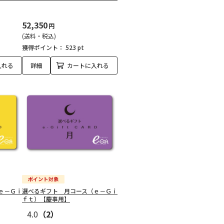
52,350
円
(送料・税込)
獲得ポイント：
523 pt
入れる
詳細
カートに入れる
ｅ－Ｇｉ
選べるギフト 月コース（ｅ－Ｇｉ
ｆｔ）【慶事用】
4.0
（2）