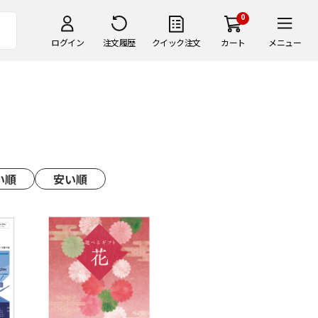
0
ログイン
注文履歴
クイック注文
カート
メニュー
い順
安い順