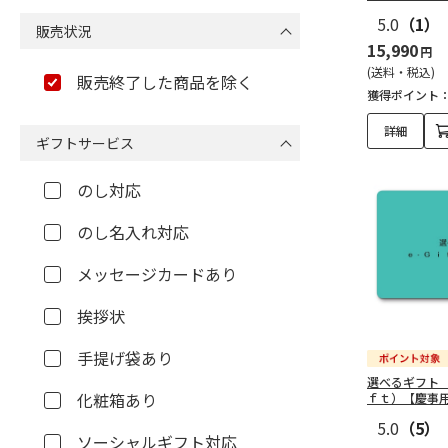
（415）
5.0
（1）
販売状況
15,990
カタログギフト（119）
円
(送料・税込)
販売終了した商品を除く
タオル（149）
獲得ポイント
詳細
おもちゃ（15）
ギフトサービス
花（2）
のし対応
のし名入れ対応
フード（222）
メッセージカードあり
ドリンク（35）
挨拶状
バス・キッチン（207）
手提げ袋あり
法要・香典返し（448）
選べるギフト
化粧箱あり
ｆｔ）【慶事
予算で探す（3,000円未
5.0
（5）
満）（88）
ソーシャルギフト対応