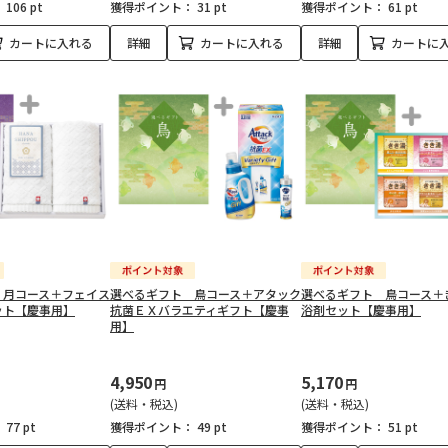
：
106 pt
獲得ポイント：
31 pt
獲得ポイント：
61 pt
カートに入れる
詳細
カートに入れる
詳細
カートに
 月コース＋フェイス
選べるギフト 鳥コース＋アタック
選べるギフト 鳥コース＋
ット【慶事用】
抗菌ＥＸバラエティギフト【慶事
浴剤セット【慶事用】
用】
4,950
5,170
円
円
(送料・税込)
(送料・税込)
：
77 pt
獲得ポイント：
49 pt
獲得ポイント：
51 pt