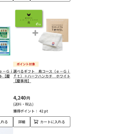
ｅ－Ｇｉ
選べるギフト 鳥コース（ｅ－Ｇｉ
ト【慶
ｆｔ）＋ハーフハンカチ ホワイト
【慶事用】
4,240
円
(送料・税込)
獲得ポイント：
42 pt
入れる
詳細
カートに入れる