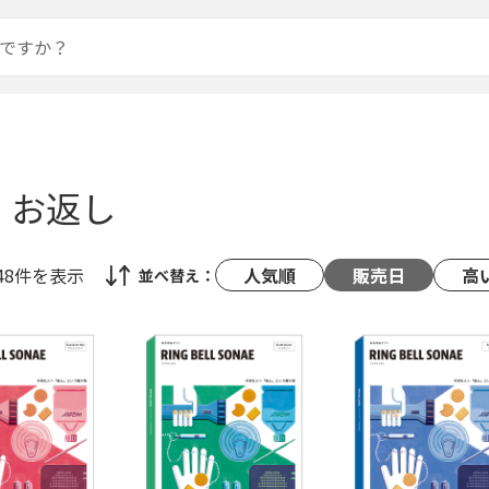
・お返し
48件
を表示
人気順
販売日
高
並べ替え：