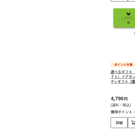
予算で探す（30,000～
49,999円）（21）
予算で探す（50,000円以
上）（7）
新築・引越し内祝い（643）
予算で探す（3,000円未
満）（94）
選べるギフト
ｆｔ）＋アタ
予算で探す（3,000～
ティギフト【
4,999円）（257）
4,790
予算で探す（5,000～
円
9,999円）（173）
(送料・税込)
獲得ポイント
予算で探す（10,000～
詳細
14,999円）（52）