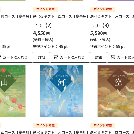
 鳥コース【慶事用】
選べるギフト 風コース【慶事用】
選べるギフト 月コース【
5.0
（2）
5.0
（3）
4,550
5,590
円
円
(送料・税込)
(送料・税込)
：
35 pt
獲得ポイント：
45 pt
獲得ポイント：
55 pt
カートに入れる
詳細
カートに入れる
詳細
カートに
 山コース【慶事用】
選べるギフト 河コース【慶事用】
選べるギフト 空コース【