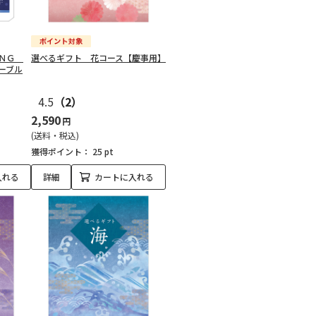
ＩＮＧ
選べるギフト 花コース【慶事用】
ーブル
4.5
（2）
2,590
円
(送料・税込)
獲得ポイント：
25 pt
入れる
詳細
カートに入れる