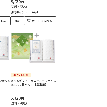
5,430
円
(送料・税込)
獲得ポイント：
54 pt
入れる
詳細
カートに入れる
ウォッシ
選べるギフト 鳥コース＋フェイス
タオル２枚セット【慶事用】
5,720
円
(送料・税込)