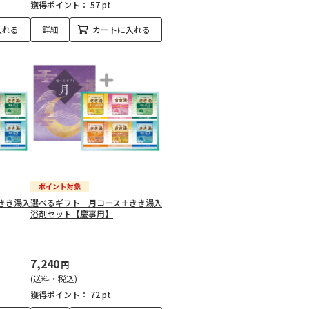
獲得ポイント：
57 pt
入れる
詳細
カートに入れる
きき湯入
選べるギフト 月コース＋きき湯入
浴剤セット【慶事用】
7,240
円
(送料・税込)
獲得ポイント：
72 pt