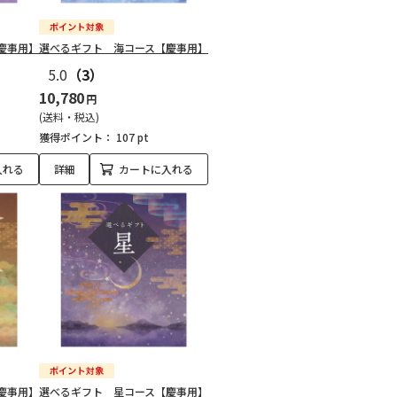
慶事用】
選べるギフト 海コース【慶事用】
5.0
（3）
10,780
円
(送料・税込)
獲得ポイント：
107 pt
入れる
詳細
カートに入れる
慶事用】
選べるギフト 星コース【慶事用】