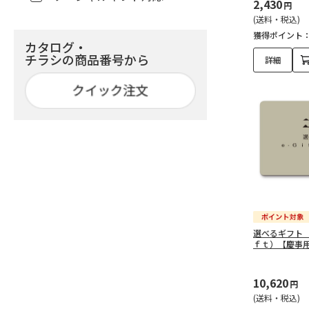
2,430
円
(送料・税込)
予算で探す（3,000～
獲得ポイント
4,999円）（151）
カタログ・
チラシの商品番号から
詳細
予算で探す（5,000～
9,999円）（118）
予算で探す（10,000～
14,999円）（52）
予算で探す（15,000～
29,999円）（26）
予算で探す（30,000～
49,999円）（7）
選べるギフト
ｆｔ）【慶事
予算で探す（50,000円以
上）（6）
10,620
円
(送料・税込)
結婚引出物（393）