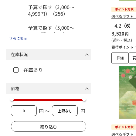
予算で探す（3,000～
4,999円）（256）
選べるギフト
4.2
（6）
予算で探す（5,000～
3,520
9,999円）（169）
円
さらに表示
(送料・税込)
獲得ポイント
予算で探す（10,000～
在庫状況
14,999円）（51）
詳細
予算で探す（15,000～
在庫あり
29,999円）（44）
価格
予算で探す（30,000～
49,999円）（20）
予算で探す（50,000円以
円 ～
円
上）（7）
出産内祝いギフトセット
選べるギフト