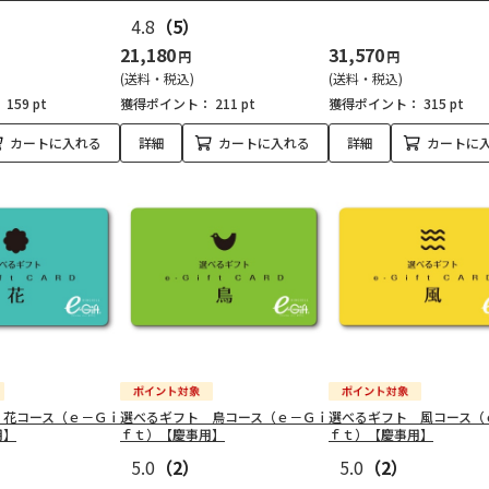
4.8
（5）
21,180
31,570
円
円
(送料・税込)
(送料・税込)
：
159 pt
獲得ポイント：
211 pt
獲得ポイント：
315 pt
カートに入れる
詳細
カートに入れる
詳細
カートに
 花コース（ｅ－Ｇｉ
選べるギフト 鳥コース（ｅ－Ｇｉ
選べるギフト 風コース（
用】
ｆｔ）【慶事用】
ｆｔ）【慶事用】
5.0
（2）
5.0
（2）