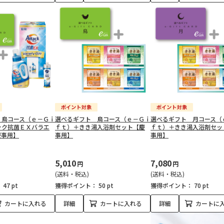
 鳥コース（ｅ－Ｇｉ
選べるギフト 鳥コース（ｅ－Ｇｉ
選べるギフト 月コース（
ック抗菌ＥＸバラエ
ｆｔ）＋きき湯入浴剤セット【慶
ｆｔ）＋きき湯入浴剤セッ
慶事用】
事用】
事用】
5,010
7,080
円
円
(送料・税込)
(送料・税込)
：
47 pt
獲得ポイント：
50 pt
獲得ポイント：
70 pt
カートに入れる
詳細
カートに入れる
詳細
カートに