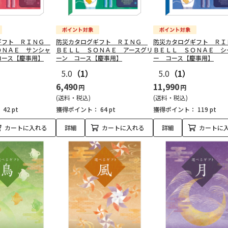
ギフト ＲＩＮＧ
防災カタログギフト ＲＩＮＧ
防災カタログギフト Ｒ
ＯＮＡＥ サンシャ
ＢＥＬＬ ＳＯＮＡＥ アースグリ
ＢＥＬＬ ＳＯＮＡＥ シ
コース【慶事用】
ーン コース【慶事用】
ー コース【慶事用】
5.0
（1）
5.0
（1）
6,490
11,990
円
円
(送料・税込)
(送料・税込)
：
42 pt
獲得ポイント：
64 pt
獲得ポイント：
119 pt
カートに入れる
詳細
カートに入れる
詳細
カートに