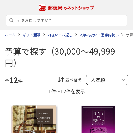
ホーム
ギフト通販
内祝い・お返し
入学内祝い・進学内祝い
予算
予算で探す（30,000～49,999
円）
12
並べ替え：
全
件
1件～12件を表示