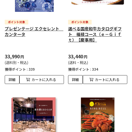
プレゼンテージ エクセレント
選べる国産和牛カタログギフ
カンタータ
ト 福禄コース（ｅ－Ｇｉｆ
ｔ）【慶事用】
33,990
33,440
円
円
(送料別・税込)
(送料・税込)
獲得ポイント :
339
獲得ポイント :
334
詳細
カートに入れる
詳細
カートに入れる