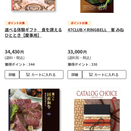
選べる体験ギフト 食を讃える
47CLUB×RINGBELL 峯 みね
ひととき【慶事用】
34,430
33,000
円
円
(送料・税込)
(送料別・税込)
獲得ポイント :
344
獲得ポイント :
330
詳細
カートに入れる
詳細
カートに入れる