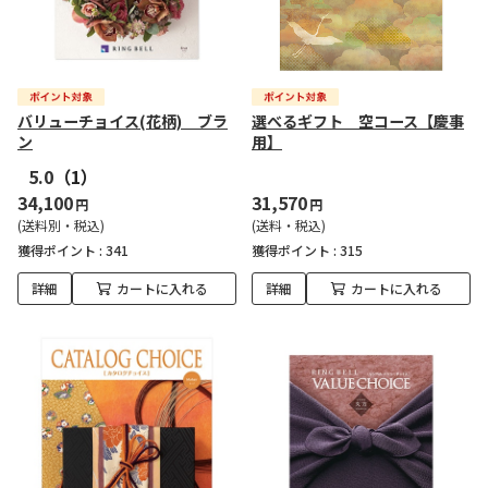
バリューチョイス(花柄) ブラ
選べるギフト 空コース【慶事
ン
用】
5.0
（1）
34,100
31,570
円
円
(送料別・税込)
(送料・税込)
獲得ポイント :
341
獲得ポイント :
315
詳細
カートに入れる
詳細
カートに入れる