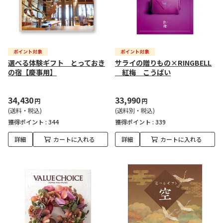
選べる体験ギフト とっておき
サライの贈りもの×RINGBELL
の宿【慶事用】
紅梅 こうばい
34,430
33,990
円
円
(送料・税込)
(送料別・税込)
獲得ポイント :
344
獲得ポイント :
339
詳細
カートに入れる
詳細
カートに入れる