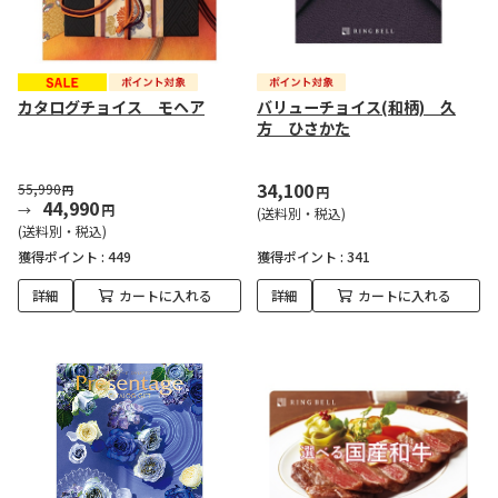
カタログチョイス モヘア
バリューチョイス(和柄) 久
方 ひさかた
34,100
55,990
円
円
44,990
円
(送料別・税込)
(送料別・税込)
獲得ポイント :
449
獲得ポイント :
341
詳細
カートに入れる
詳細
カートに入れる