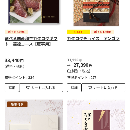
選べる国産和牛カタログギフ
カタログチョイス アンゴラ
ト 福禄コース【慶事用】
33,440
33,990
円
円
27,390
円
(送料・税込)
(送料別・税込)
獲得ポイント :
334
獲得ポイント :
273
詳細
カートに入れる
詳細
カートに入れる