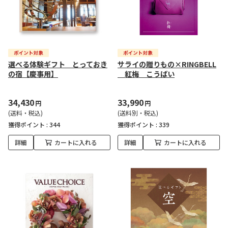
選べる体験ギフト とっておき
サライの贈りもの×RINGBELL
の宿【慶事用】
紅梅 こうばい
34,430
33,990
円
円
(送料・税込)
(送料別・税込)
獲得ポイント :
344
獲得ポイント :
339
詳細
カートに入れる
詳細
カートに入れる