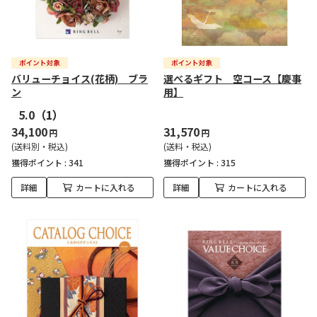
バリューチョイス(花柄) ブラ
選べるギフト 空コース【慶事
ン
用】
5.0
（1）
34,100
31,570
円
円
(送料別・税込)
(送料・税込)
獲得ポイント :
341
獲得ポイント :
315
詳細
カートに入れる
詳細
カートに入れる