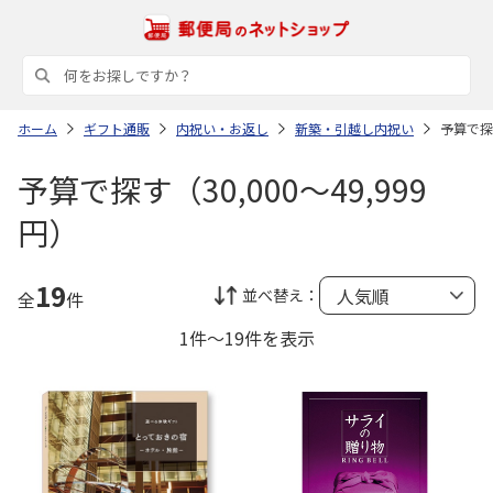
ホーム
ギフト通販
内祝い・お返し
新築・引越し内祝い
予算で探す
予算で探す（30,000～49,999
円）
19
並べ替え：
全
件
1件～19件を表示