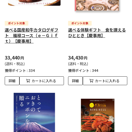
選べる国産和牛カタログギフ
選べる体験ギフト 食を讃える
ト 福禄コース（ｅ－Ｇｉｆ
ひととき【慶事用】
ｔ）【慶事用】
33,440
34,430
円
円
(送料・税込)
(送料・税込)
獲得ポイント :
334
獲得ポイント :
344
詳細
カートに入れる
詳細
カートに入れる