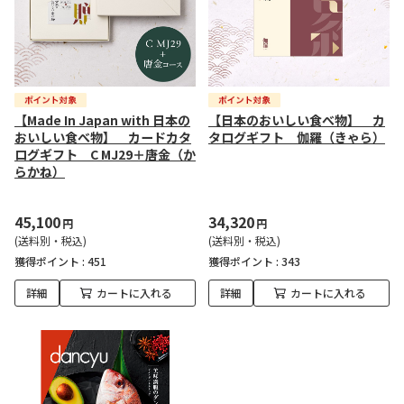
【Made In Japan with 日本の
【日本のおいしい食べ物】 カ
おいしい食べ物】 カードカタ
タログギフト 伽羅（きゃら）
ログギフト C MJ29＋唐金（か
らかね）
45,100
34,320
円
円
(送料別・税込)
(送料別・税込)
獲得ポイント :
451
獲得ポイント :
343
詳細
カートに入れる
詳細
カートに入れる