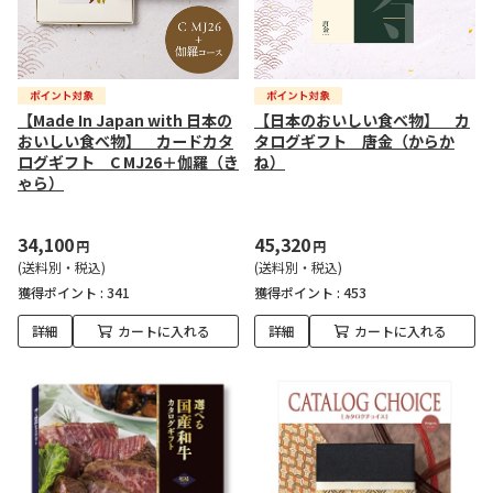
【Made In Japan with 日本の
【日本のおいしい食べ物】 カ
おいしい食べ物】 カードカタ
タログギフト 唐金（からか
ログギフト C MJ26＋伽羅（き
ね）
ゃら）
34,100
45,320
円
円
(送料別・税込)
(送料別・税込)
獲得ポイント :
341
獲得ポイント :
453
詳細
カートに入れる
詳細
カートに入れる