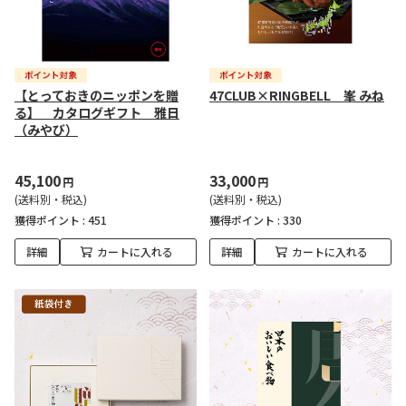
【とっておきのニッポンを贈
47CLUB×RINGBELL 峯 みね
る】 カタログギフト 雅日
（みやび）
45,100
33,000
円
円
(送料別・税込)
(送料別・税込)
獲得ポイント :
451
獲得ポイント :
330
詳細
カートに入れる
詳細
カートに入れる