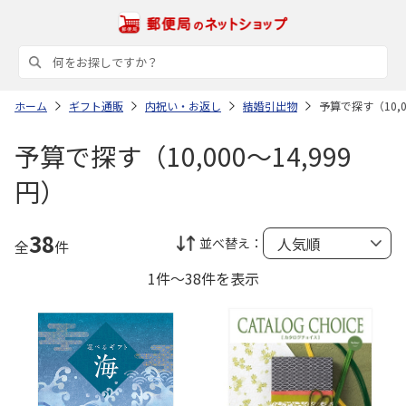
ホーム
ギフト通販
内祝い・お返し
結婚引出物
予算で探す（10,0
予算で探す（10,000～14,999
円）
38
並べ替え：
全
件
1件～38件を表示