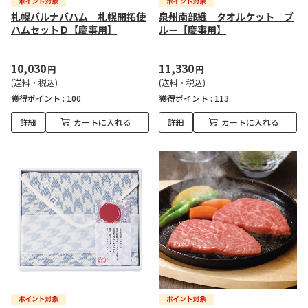
札幌バルナバハム 札幌開拓使
泉州南部織 タオルケット ブ
ハムセットＤ【慶事用】
ルー【慶事用】
10,030
11,330
円
円
(送料・税込)
(送料・税込)
獲得ポイント :
100
獲得ポイント :
113
詳細
カートに入れる
詳細
カートに入れる