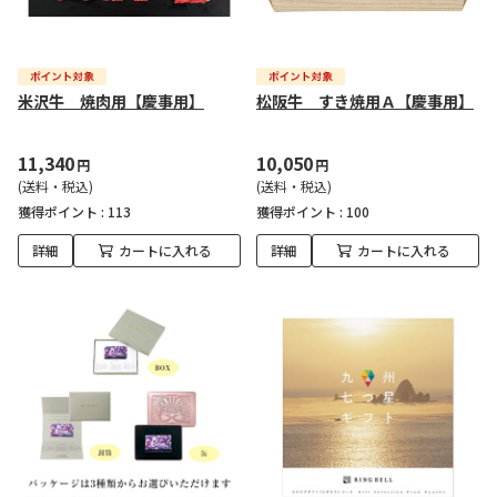
米沢牛 焼肉用【慶事用】
松阪牛 すき焼用Ａ【慶事用】
11,340
10,050
円
円
(送料・税込)
(送料・税込)
獲得ポイント :
113
獲得ポイント :
100
詳細
カートに入れる
詳細
カートに入れる