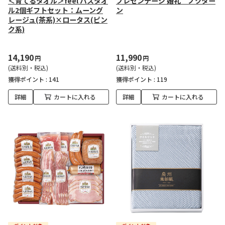
＜育てるタオル＞feel バスタオ
プレゼンテージ 婚礼 ノクター
ル2個ギフトセット：ムーング
ン
レージュ(茶系)×ロータス(ピン
ク系)
14,190
11,990
円
円
(送料別・税込)
(送料別・税込)
獲得ポイント :
141
獲得ポイント :
119
詳細
カートに入れる
詳細
カートに入れる