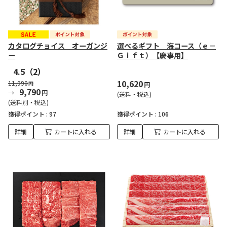
カタログチョイス オーガンジ
選べるギフト 海コース（ｅ－
ー
Ｇｉｆｔ）【慶事用】
4.5
（2）
10,620
11,990
円
円
9,790
円
(送料・税込)
(送料別・税込)
獲得ポイント :
97
獲得ポイント :
106
詳細
カートに入れる
詳細
カートに入れる