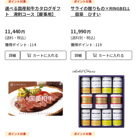
選べる国産和牛カタログギフ
サライの贈りもの×RINGBELL
ト 溌剌コース【慶事用】
翡翠 ひすい
11,440
11,990
円
円
(送料・税込)
(送料別・税込)
獲得ポイント :
114
獲得ポイント :
119
詳細
カートに入れる
詳細
カートに入れる