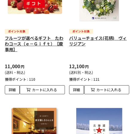
フルーツが選べるギフト たわ
バリューチョイス(花柄) ヴィ
わコース（ｅ－Ｇｉｆｔ）【慶
リジアン
事用】
11,000
12,100
円
円
(送料・税込)
(送料別・税込)
獲得ポイント :
110
獲得ポイント :
121
詳細
カートに入れる
詳細
カートに入れる