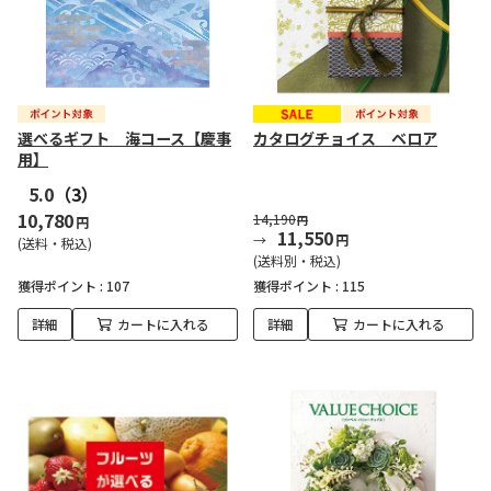
選べるギフト 海コース【慶事
カタログチョイス ベロア
用】
5.0
（3）
10,780
14,190
円
円
11,550
円
(送料・税込)
(送料別・税込)
獲得ポイント :
107
獲得ポイント :
115
詳細
カートに入れる
詳細
カートに入れる