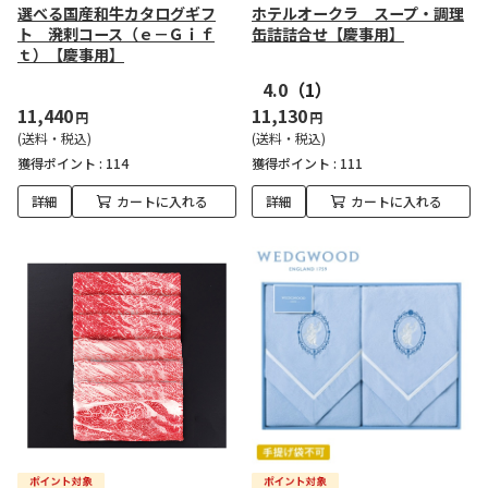
選べる国産和牛カタログギフ
ホテルオークラ スープ・調理
ト 溌剌コース（ｅ－Ｇｉｆ
缶詰詰合せ【慶事用】
ｔ）【慶事用】
4.0
（1）
11,440
11,130
円
円
(送料・税込)
(送料・税込)
獲得ポイント :
114
獲得ポイント :
111
詳細
カートに入れる
詳細
カートに入れる