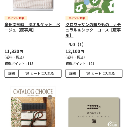
泉州南部織 タオルケット ベ
クロワッサンの贈りもの ナチ
ージュ【慶事用】
ュラル＆シック コース【慶事
用】
4.0
（1）
11,330
12,100
円
円
(送料・税込)
(送料・税込)
獲得ポイント :
113
獲得ポイント :
121
詳細
カートに入れる
詳細
カートに入れる