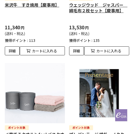
米沢牛 すき焼用【慶事用】
ウェッジウッド ジャスパー
綿毛布２枚セット【慶事用】
11,340
13,530
円
円
(送料・税込)
(送料・税込)
獲得ポイント :
113
獲得ポイント :
135
詳細
カートに入れる
詳細
カートに入れる