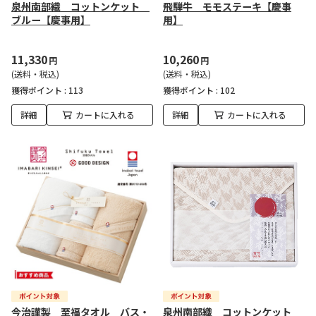
泉州南部織 コットンケット
飛騨牛 モモステーキ【慶事
ブルー【慶事用】
用】
11,330
10,260
円
円
(送料・税込)
(送料・税込)
獲得ポイント :
113
獲得ポイント :
102
詳細
カートに入れる
詳細
カートに入れる
今治謹製 至福タオル バス・
泉州南部織 コットンケット