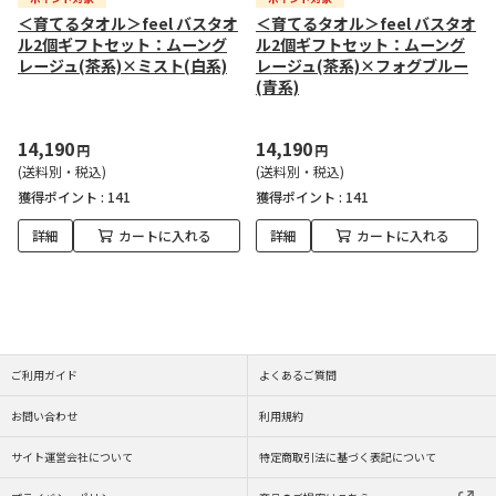
＜育てるタオル＞feel バスタオ
＜育てるタオル＞feel バスタオ
ル2個ギフトセット：ムーング
ル2個ギフトセット：ムーング
レージュ(茶系)×ミスト(白系)
レージュ(茶系)×フォグブルー
(青系)
14,190
14,190
円
円
(送料別・税込)
(送料別・税込)
獲得ポイント :
141
獲得ポイント :
141
詳細
カートに入れる
詳細
カートに入れる
ご利用ガイド
よくあるご質問
お問い合わせ
利用規約
サイト運営会社について
特定商取引法に基づく表記について