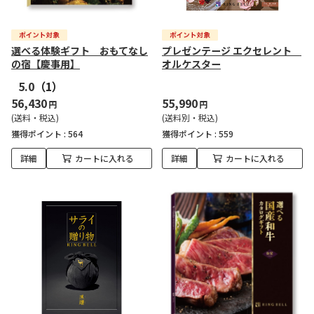
選べる体験ギフト おもてなし
プレゼンテージ エクセレント
の宿【慶事用】
オルケスター
5.0
（1）
56,430
55,990
円
円
(送料・税込)
(送料別・税込)
獲得ポイント :
564
獲得ポイント :
559
詳細
カートに入れる
詳細
カートに入れる