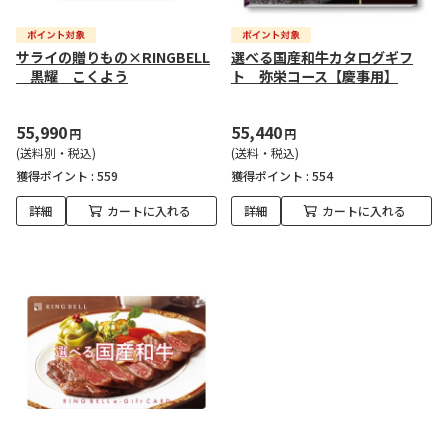
サライの贈りもの×RINGBELL
選べる国産和牛カタログギフ
黒耀 こくよう
ト 弥栄コース【慶事用】
55,990
55,440
円
円
(送料別・税込)
(送料・税込)
獲得ポイント :
559
獲得ポイント :
554
詳細
カートに入れる
詳細
カートに入れる