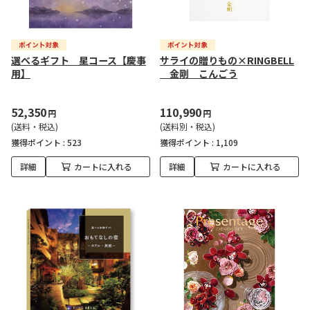
選べるギフト 星コース【慶事
サライの贈りもの×RINGBELL
用】
金剛 こんごう
52,350
110,990
円
円
(送料・税込)
(送料別・税込)
獲得ポイント :
523
獲得ポイント :
1,109
詳細
カートに入れる
詳細
カートに入れる