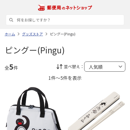
ホーム
グッズストア
ピングー(Pingu)
ピングー(Pingu)
5
並べ替え：
全
件
1件～5件を表示