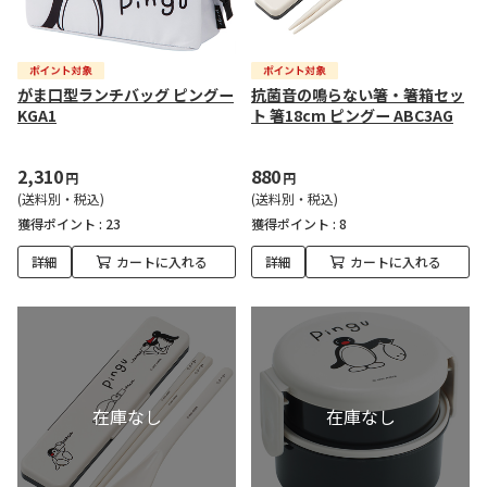
がま口型ランチバッグ ピングー
抗菌音の鳴らない箸・箸箱セッ
KGA1
ト 箸18cm ピングー ABC3AG
2,310
880
円
円
(送料別・税込)
(送料別・税込)
獲得ポイント :
23
獲得ポイント :
8
詳細
カートに入れる
詳細
カートに入れる