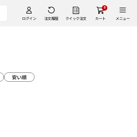
0
ログイン
注文履歴
クイック注文
カート
メニュー
安い順