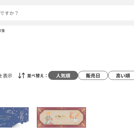
筆箋
を表示
人気順
販売日
高い順
並べ替え：