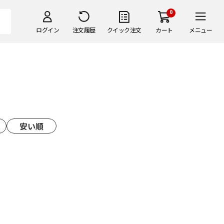
0
ログイン
注文履歴
クイック注文
カート
メニュー
安い順