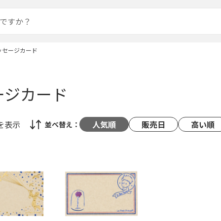
ッセージカード
ージカード
を表示
人気順
販売日
高い順
並べ替え：