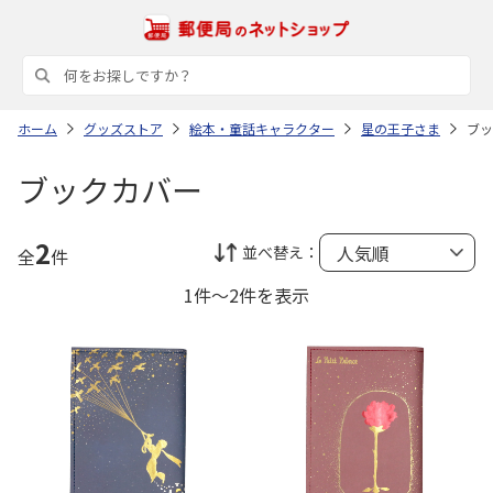
ホーム
グッズストア
絵本・童話キャラクター
星の王子さま
ブッ
ブックカバー
2
並べ替え：
全
件
1件～2件を表示