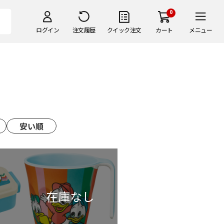
0
ログイン
注文履歴
クイック注文
カート
メニュー
安い順