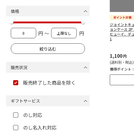
価格
ジョイントキ
ョンケース 2P
円 ～
円
ヒューイ、デュ
1
1,100
円
(送料別・税込)
販売状況
獲得ポイント
販売終了した商品を除く
ギフトサービス
のし対応
のし名入れ対応