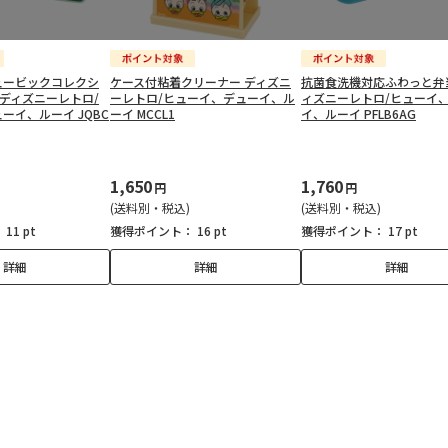
ュービックコレクシ
ケース付粘着クリーナー ディズニ
抗菌食洗機対応ふわっと弁
 ディズニーレトロ/
ーレトロ/ヒューイ、デューイ、ル
ィズニーレトロ/ヒューイ
ーイ、ルーイ JQBC
ーイ MCCL1
イ、ルーイ PFLB6AG
1,650
1,760
円
円
(送料別・税込)
(送料別・税込)
：
11 pt
獲得ポイント：
16 pt
獲得ポイント：
17 pt
詳細
詳細
詳細