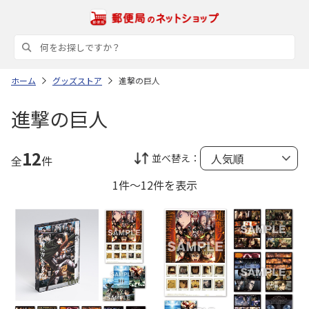
ホーム
グッズストア
進撃の巨人
進撃の巨人
12
並べ替え：
全
件
1件～12件を表示