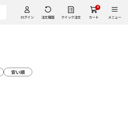
0
ログイン
注文履歴
クイック注文
カート
メニュー
安い順