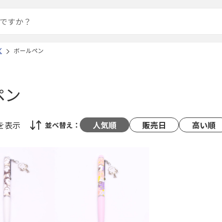
ズ
ボールペン
ペン
を表示
人気順
販売日
高い順
並べ替え：