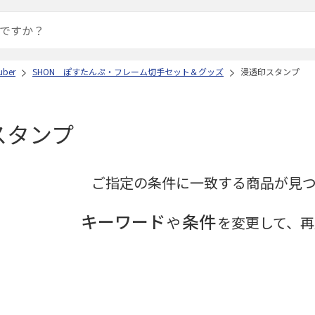
ber
SHON ぽすたんぷ・フレーム切手セット＆グッズ
浸透印スタンプ
スタンプ
ご指定の条件に一致する商品が見
キーワード
条件
や
を変更して、再