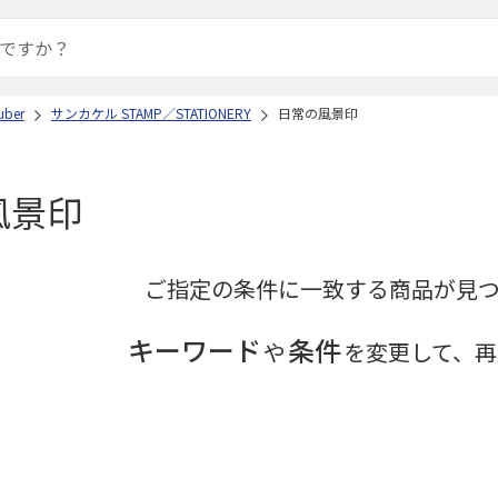
ber
サンカケル STAMP／STATIONERY
日常の風景印
風景印
ご指定の条件に一致する商品が見
キーワード
条件
や
を変更して、再