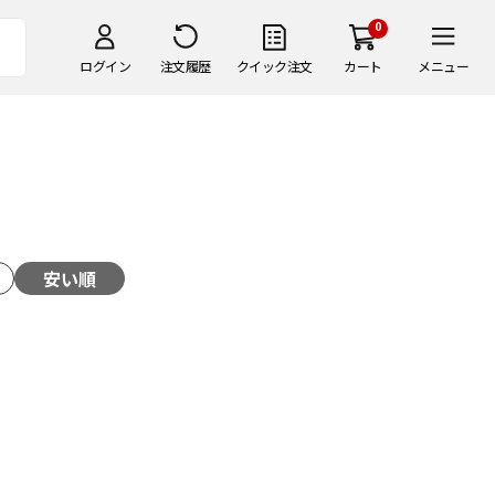
0
ログイン
注文履歴
クイック注文
カート
メニュー
安い順