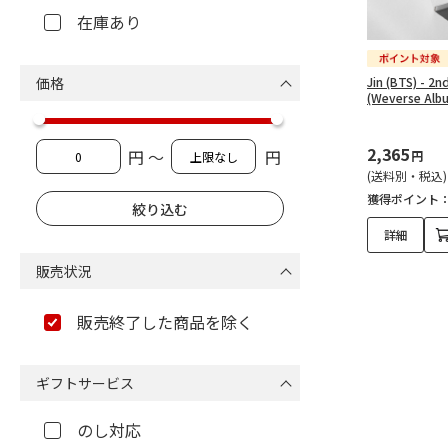
在庫あり
価格
Jin (BTS) - 2n
(Weverse Albu
2,365
円 ～
円
円
(送料別・税込)
獲得ポイント
詳細
販売状況
販売終了した商品を除く
ギフトサービス
のし対応