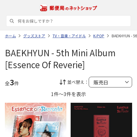
ホーム
グッズストア
TV・音楽・アイドル
K-POP
BAEKHYUN - 5th
BAEKHYUN - 5th Mini Album
[Essence Of Reverie]
3
並べ替え：
全
件
1件～3件を表示