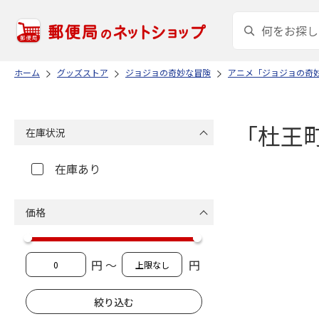
ホーム
グッズストア
ジョジョの奇妙な冒険
アニメ「ジョジョの奇
「杜王
在庫状況
在庫あり
価格
円 ～
円