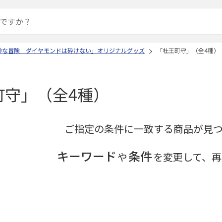
妙な冒険 ダイヤモンドは砕けない」オリジナルグッズ
「杜王町守」（全4種）
町守」（全4種）
ご指定の条件に一致する商品が見
キーワード
条件
や
を変更して、再