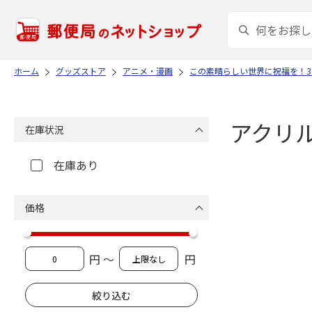
ホーム
グッズストア
アニメ・漫画
この素晴らしい世界に祝福を！
アクリ
在庫状況
在庫あり
価格
円 ～
円