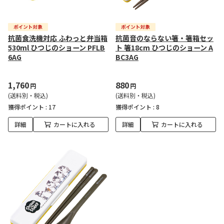
抗菌食洗機対応 ふわっと弁当箱
抗菌音のならない箸・箸箱セッ
530ml ひつじのショーン PFLB
ト 箸18cm ひつじのショーン A
6AG
BC3AG
1,760
880
円
円
(送料別・税込)
(送料別・税込)
獲得ポイント :
17
獲得ポイント :
8
詳細
カートに入れる
詳細
カートに入れる