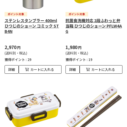
ステンレスタンブラー 400ml
抗菌食洗機対応 2段ふわっと弁
ひつじのショーン コミック ST
当箱 ひつじのショーン PFLW4A
B4N
G
2,970
1,980
円
円
(送料別・税込)
(送料別・税込)
獲得ポイント :
29
獲得ポイント :
19
詳細
カートに入れる
詳細
カートに入れる