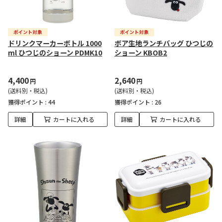
ドリンクマーカーボトル 1000
ボア生地ランチバッグ ひつじの
ml ひつじのショーン PDMK10
ショーン KBOB2
4,400
2,640
円
円
(送料別・税込)
(送料別・税込)
獲得ポイント :
44
獲得ポイント :
26
詳細
カートに入れる
詳細
カートに入れる