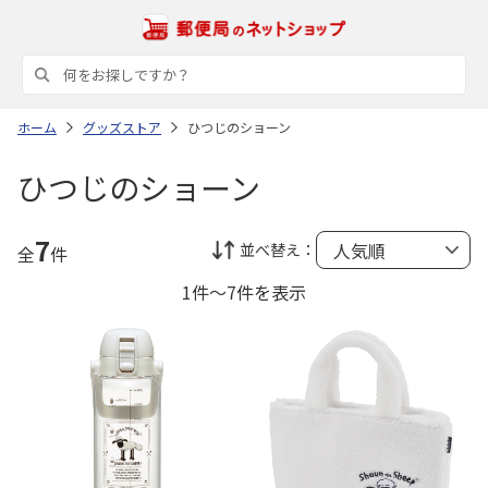
ホーム
グッズストア
ひつじのショーン
ひつじのショーン
7
並べ替え：
全
件
1件～7件を表示