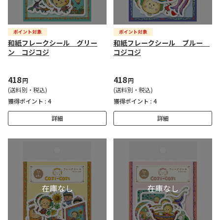
和紙フレークシール グリー
和紙フレークシール ブルー
ン コジコジ
コジコジ
418
418
円
円
(送料別・税込)
(送料別・税込)
獲得ポイント :
4
獲得ポイント :
4
詳細
詳細