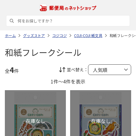
ホーム
グッズストア
コジコジ
COJI-COJI 紙文具
和紙フレークシ
和紙フレークシール
4
並べ替え：
全
件
1件～4件を表示