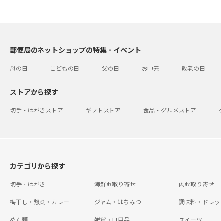
郵便局のネットショップの特集・イベント
母の日
こどもの日
父の日
お中元
敬老の日
ストアから探す
切手・はがきストア
ギフトストア
食品・グルメストア
カテゴリから探す
切手・はがき
海鮮お取り寄せ
肉お取り寄せ
梅干し・惣菜・カレー
ジャム・はちみつ
調味料・ドレッ
めん類
雑貨・日用品
スイーツ