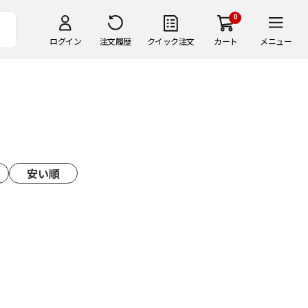
0
ログイン
注文履歴
クイック注文
カート
メニュー
安い順