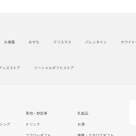
お歳暮
おせち
クリスマス
バレンタイン
ホワイト
グッズストア
ソーシャルギフトストア
果物・野菜等
乳製品
シング
ドリンク
お酒
フラワーギフト
書籍・カタログギフト