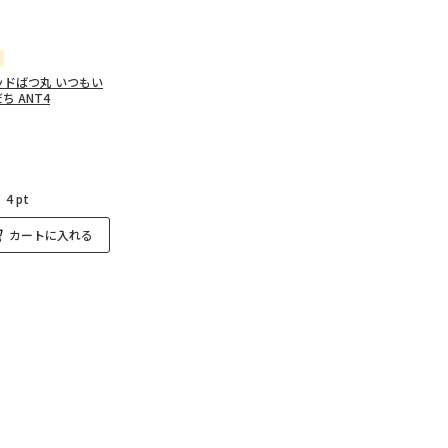
バッドばつ丸 いつもい
 ANT4
：
4 pt
カートに入れる