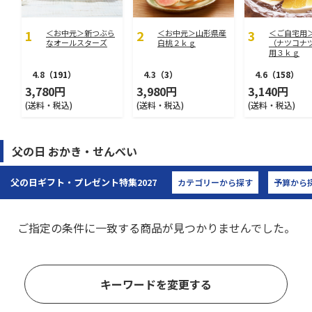
＜お中元＞新つぶら
＜お中元＞山形県産
＜ご自宅用
なオールスターズ
白桃２ｋｇ
（ナツコナ
用３ｋｇ
4.8
（191）
4.3
（3）
4.6
（158）
3,780円
3,980円
3,140円
(送料・税込)
(送料・税込)
(送料・税込)
父の日 おかき・せんべい
父の日ギフト・プレゼント特集
2027
カテゴリーから探す
予算から
ご指定の条件に一致する商品が見つかりませんでした。
キーワードを変更する