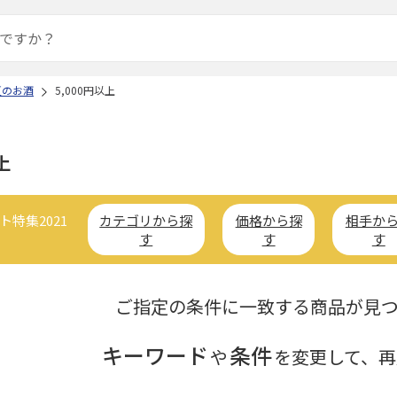
夏のお酒
5,000円以上
上
特集2021
カテゴリから探
価格から探
相手か
す
す
す
ご指定の条件に一致する商品が見
キーワード
条件
や
を変更して、再