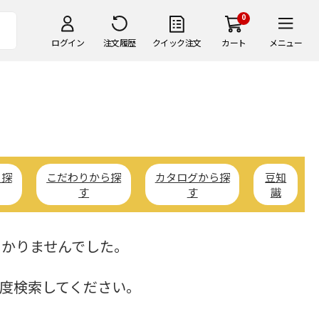
0
ログイン
注文履歴
クイック注文
カート
メニュー
ら探
こだわりから探
カタログから探
豆知
す
す
識
つかりませんでした。
度検索してください。