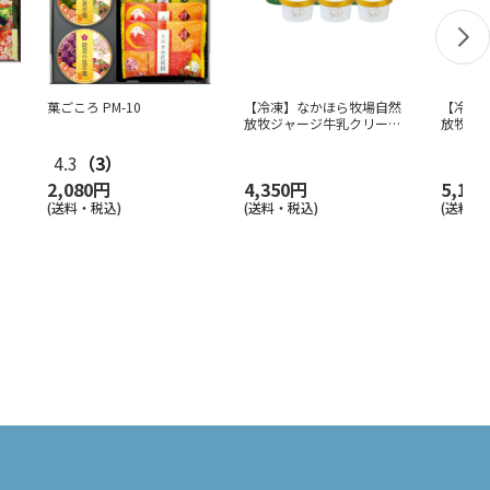
菓ごころ PM-10
【冷凍】なかほら牧場自然
【冷凍
放牧ジャージ牛乳クリーム
放牧ジ
リッチ・ミ
…
リッチ
4.3
（3）
2,080円
4,350円
5,10
(送料・税込)
(送料・税込)
(送料・