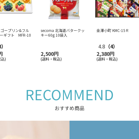
ンゴープリン&フル
secoma 北海道バタークッ
金澤小町 KMC-15Ｒ
ーギフト MFR-10
キー60g 10袋入
3）
4.8
（4）
円
2,500円
2,380円
込)
(送料・税込)
(送料・税込)
RECOMMEND
おすすめ商品