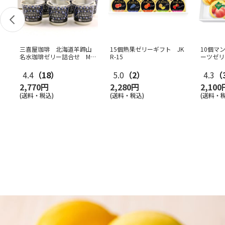
三喜屋珈琲 北海道羊蹄山
15個熟果ゼリーギフト JK
10個マ
名水珈琲ゼリー詰合せ MC
R-15
ーツゼリ
J-AE
4.4
（18）
5.0
（2）
4.3
（
2,770円
2,280円
2,100
(送料・税込)
(送料・税込)
(送料・税