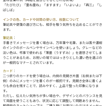
「たびたび」「重ね重ね」「ますます」「いよいよ」「再三」「し
ばしば」
インクの色、カードや封筒の使い方、枚数について
筆記具や便箋の選び方にも、相手を敬う気持ちを込めることができ
ます。
筆記具
：
手書きでメッセージを書く場合は、万年筆や毛筆、または黒や濃紺
のインクのボールペンやサインペンを使いましょう。グレーなどの
淡い色は、弔事で使われる「薄墨（うすずみ）」を連想させてしま
うことがあるため、お祝いの場でははっきりとした濃い色を選ぶの
が一般的なマナーとされています。
カード
：
二つ折りのカードを使う場合は、内側の見開き片面（右側または下
側）のみにメッセージを書くのが一般的です。見開き全体に書くよ
りも余白を残すことで、読みやすく、上品で整った印象になりま
す。
ただし、伝えたい気持ちが多い場合や、デザインとのバランスを見
て両面を使うこともあり、状況に応じて調整して問題ありません。
郵便局のネットショップは、ご購入時にお選びいただけるメッセー