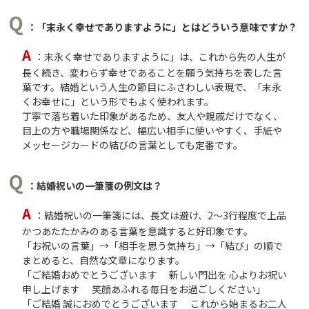
Q
：「末永く幸せでありますように」とはどういう意味ですか？
A
：末永く幸せでありますように」は、これから先の人生が
長く続き、変わらず幸せであることを願う気持ちを表した言
葉です。結婚という人生の節目にふさわしい表現で、「末永
くお幸せに」という形でもよく使われます。
丁寧で落ち着いた印象があるため、友人や親戚だけでなく、
目上の方や職場関係など、幅広い相手に使いやすく、手紙や
メッセージカードの結びの言葉としても定番です。
Q
：結婚祝いの一筆箋の例文は？
A
：結婚祝いの一筆箋には、長文は避け、2～3行程度で上品
かつあたたかみのある言葉を意識すると好印象です。
「お祝いの言葉」→「相手を思う気持ち」→「結び」の順で
まとめると、自然な文章になります。
「ご結婚おめでとうございます 新しい門出を 心よりお祝い
申し上げます 笑顔あふれる毎日をお過ごしください」
「ご結婚 誠におめでとうございます これから始まるお二人