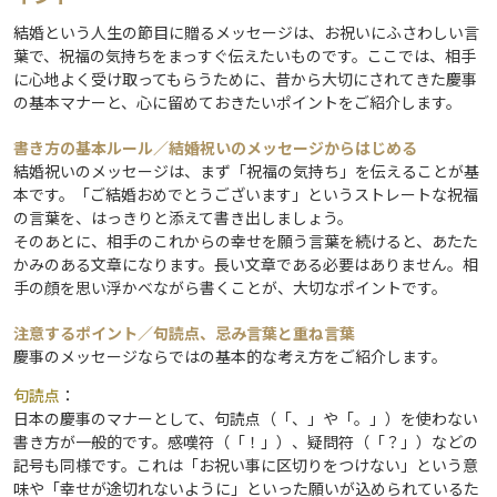
結婚という人生の節目に贈るメッセージは、お祝いにふさわしい言
葉で、祝福の気持ちをまっすぐ伝えたいものです。ここでは、相手
に心地よく受け取ってもらうために、昔から大切にされてきた慶事
の基本マナーと、心に留めておきたいポイントをご紹介します。
書き方の基本ルール／結婚祝いのメッセージからはじめる
結婚祝いのメッセージは、まず「祝福の気持ち」を伝えることが基
本です。「ご結婚おめでとうございます」というストレートな祝福
の言葉を、はっきりと添えて書き出しましょう。
そのあとに、相手のこれからの幸せを願う言葉を続けると、あたた
かみのある文章になります。長い文章である必要はありません。相
手の顔を思い浮かべながら書くことが、大切なポイントです。
注意するポイント／句読点、忌み言葉と重ね言葉
慶事のメッセージならではの基本的な考え方をご紹介します。
句読点
：
日本の慶事のマナーとして、句読点（「、」や「。」）を使わない
書き方が一般的です。感嘆符（「！」）、疑問符（「？」）などの
記号も同様です。これは「お祝い事に区切りをつけない」という意
味や「幸せが途切れないように」といった願いが込められているた