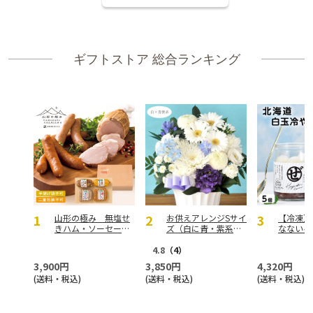
ギフトストア 総合ランキング
山形の極み 無塩せ
お供えアレンジSサイ
【冷凍】
きハム・ソーセージ
ズ（白に青・紫系を
なないろ
セットＡ【慶事用】
入れて）
北海道冷
い5本セ
4.8
（4）
3,900円
3,850円
4,320円
(送料・税込)
(送料・税込)
(送料・税込)