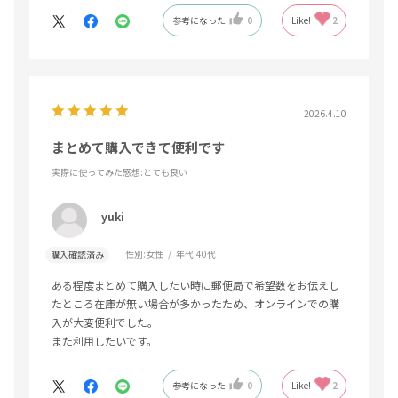
参考になった
0
Like!
2
2026.4.10
まとめて購入できて便利です
実際に使ってみた感想
:とても良い
yuki
性別:
女性
年代:
40代
購入確認済み
ある程度まとめて購入したい時に郵便局で希望数をお伝えし
たところ在庫が無い場合が多かったため、オンラインでの購
入が大変便利でした。
また利用したいです。
参考になった
0
Like!
2