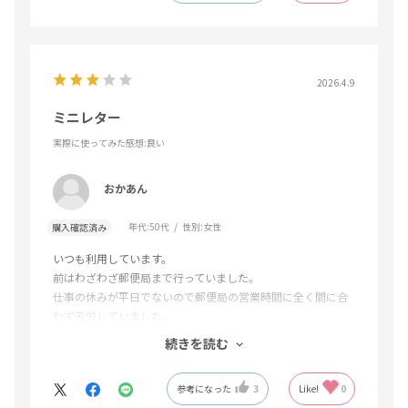
2026.4.9
ミニレター
実際に使ってみた感想
:良い
おかあん
年代:
50代
性別:
女性
購入確認済み
いつも利用しています。
前はわざわざ郵便局まで行っていました。
仕事の休みが平日でないので郵便局の営業時間に全く間に合
わず苦労していました。
続きを読む
発送いただくまでが長いので、在庫が無くならないように計
画的に注文しなくてはなりません。
参考になった
3
Like!
0
うっかり忘れてしまうと本当に焦ります。