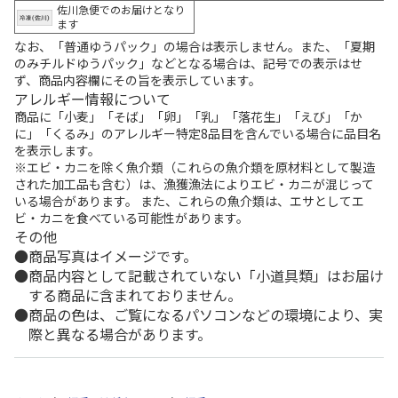
佐川急便でのお届けとなり
ます
なお、「普通ゆうパック」の場合は表示しません。また、「夏期
のみチルドゆうパック」などとなる場合は、記号での表示はせ
ず、商品内容欄にその旨を表示しています。
アレルギー情報について
商品に「小麦」「そば」「卵」「乳」「落花生」「えび」「か
に」「くるみ」のアレルギー特定8品目を含んでいる場合に品目名
を表示します。
※エビ・カニを除く魚介類（これらの魚介類を原材料として製造
された加工品も含む）は、漁獲漁法によりエビ・カニが混じって
いる場合があります。 また、これらの魚介類は、エサとしてエ
ビ・カニを食べている可能性があります。
その他
商品写真はイメージです。
商品内容として記載されていない「小道具類」はお届け
する商品に含まれておりません。
商品の色は、ご覧になるパソコンなどの環境により、実
際と異なる場合があります。