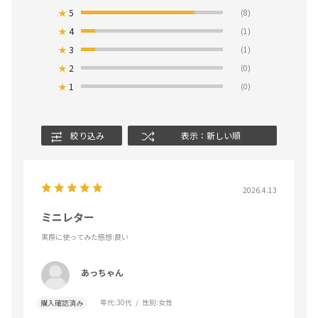
★
5
(8)
★
4
(1)
★
3
(1)
★
2
(0)
★
1
(0)
絞り込み
表示：新しい順
2026.4.13
ミニレター
実際に使ってみた感想
:良い
あっちゃん
年代:
30代
性別:
女性
購入確認済み