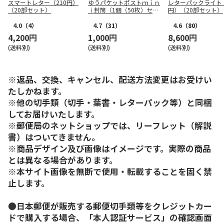
スマートレター（210円）
ゆうパケットポストｍｉｎ
レターパックライト（
（20部セット）
ｉ封筒（1個（50枚）セッ
円）（20部セット）
ト）
4.0
（4）
4.7
（31）
4.6
（80）
4,200円
1,000円
8,600円
(送料別)
(送料別)
(送料別)
※返品、交換、キャンセル、配送方法変更はお受けい
たしかねます。
※他の切手類（切手・葉書・レターパック等）と同梱
してお届けいたします。
※郵便局のネットショップでは、リーフレット（解説
書）はついてきません。
※商品デザイン及び画像はイメージです。実際の商品
とは異なる場合があります。
※本サイト画像を無断で使用・転載することを固く禁
止します。
●日本郵便が販売する郵便切手類等をクレジットカー
ドで購入する場合、「本人認証サービス」の確認画面