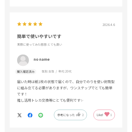
2026.4.6
簡単で使いやすいです
実際に使ってみた感想
:とても良い
no name
性別:
女性
年代:
20代
購入確認済み
届いた時は紙1枚の状態で届くので、自分でのりを使い封筒型
に組み立てる必要がありますが、ワンステップでとても簡単
です！
推し活用トレカ交換等にとても便利です✨
参考になった
2
Like!
1