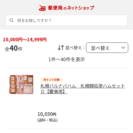
10,000円～14,999円
40
並べ替え：
全
件
1件～40件を表示
札幌バルナバハム 札幌開拓使ハムセット
Ｄ【慶事用】
10,030
円
(送料・税込)