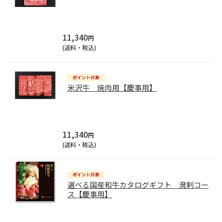
11,340
円
(送料・税込)
米沢牛 焼肉用【慶事用】
11,340
円
(送料・税込)
選べる国産和牛カタログギフト 溌剌コー
ス【慶事用】