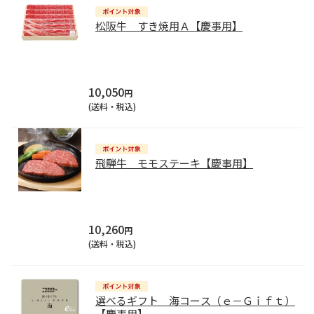
松阪牛 すき焼用Ａ【慶事用】
10,050
円
(送料・税込)
飛騨牛 モモステーキ【慶事用】
10,260
円
(送料・税込)
選べるギフト 海コース（ｅ－Ｇｉｆｔ）
【慶事用】