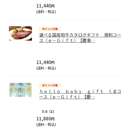
11,440
円
(送料・税込)
選べる国産和牛カタログギフト 溌剌コー
ス（ｅ－Ｇｉｆｔ）【慶事
…
11,440
円
(送料・税込)
ｈｅｌｌｏ ｂａｂｙ ｇｉｆｔ くまコ
ース（ｅ－Ｇｉｆｔ）【慶
…
5.0
（1）
11,880
円
(送料・税込)