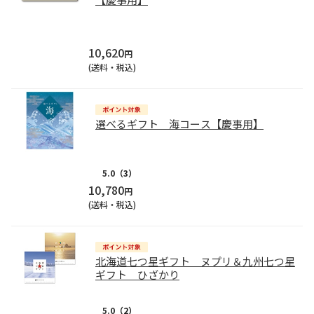
10,620
円
(送料・税込)
選べるギフト 海コース【慶事用】
5.0
（3）
10,780
円
(送料・税込)
北海道七つ星ギフト ヌプリ＆九州七つ星
ギフト ひざかり
5.0
（2）