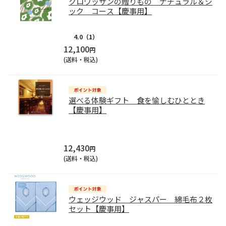
クロワッサンの贈りもの ナチュラル＆シ
ック コース【慶事用】
4.0
（1）
12,100
円
(送料・税込)
選べる体験ギフト 食を愉しむひととき
【慶事用】
12,430
円
(送料・税込)
ウェッジウッド ジャスパー 綿毛布２枚
セット【慶事用】