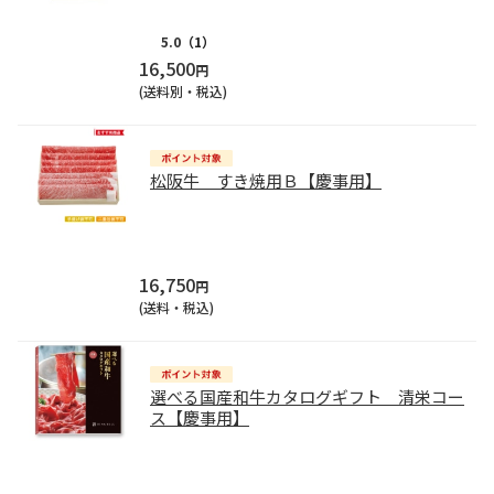
5.0
（1）
16,500
円
(送料別・税込)
松阪牛 すき焼用Ｂ【慶事用】
16,750
円
(送料・税込)
選べる国産和牛カタログギフト 清栄コー
ス【慶事用】