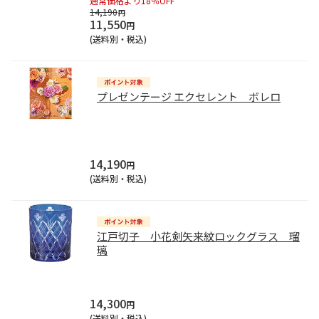
通常価格より18％OFF
14,190
円
11,550
円
(送料別・税込)
プレゼンテージ エクセレント ボレロ
14,190
円
(送料別・税込)
江戸切子 小花剣矢来紋ロックグラス 瑠
璃
14,300
円
(送料別・税込)