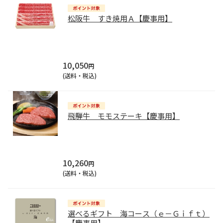
松阪牛 すき焼用Ａ【慶事用】
10,050
円
(送料・税込)
飛騨牛 モモステーキ【慶事用】
10,260
円
(送料・税込)
選べるギフト 海コース（ｅ－Ｇｉｆｔ）
【慶事用】