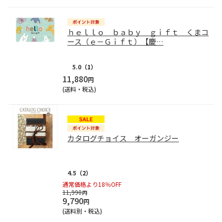
ｈｅｌｌｏ ｂａｂｙ ｇｉｆｔ くまコ
ース（ｅ－Ｇｉｆｔ）【慶
…
5.0
（1）
11,880
円
(送料・税込)
カタログチョイス オーガンジー
4.5
（2）
通常価格より18％OFF
11,990
円
9,790
円
(送料別・税込)