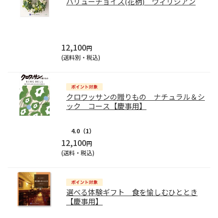
バリューチョイス(花柄) ヴィリジアン
12,100
円
(送料別・税込)
クロワッサンの贈りもの ナチュラル＆シ
ック コース【慶事用】
4.0
（1）
12,100
円
(送料・税込)
選べる体験ギフト 食を愉しむひととき
【慶事用】