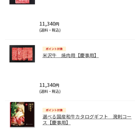
11,340
円
(送料・税込)
米沢牛 焼肉用【慶事用】
11,340
円
(送料・税込)
選べる国産和牛カタログギフト 溌剌コー
ス【慶事用】