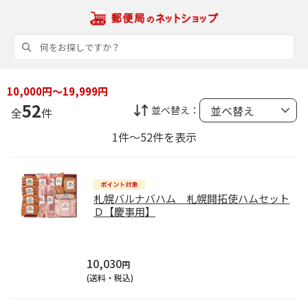
10,000円～19,999円
52
並べ替え：
全
件
1件～52件を表示
札幌バルナバハム 札幌開拓使ハムセット
Ｄ【慶事用】
10,030
円
(送料・税込)