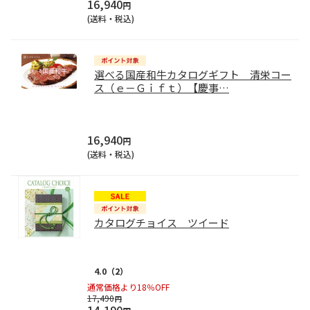
16,940
円
(送料・税込)
選べる国産和牛カタログギフト 清栄コー
ス（ｅ－Ｇｉｆｔ）【慶事
…
16,940
円
(送料・税込)
カタログチョイス ツイード
4.0
（2）
通常価格より18％OFF
17,490
円