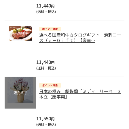
11,440
円
(送料・税込)
選べる国産和牛カタログギフト 溌剌コー
ス（ｅ－Ｇｉｆｔ）【慶事
…
11,440
円
(送料・税込)
日本の極み 胡蝶蘭「ミディ リーベ」３
本立【慶事用】
11,550
円
(送料・税込)