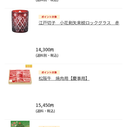
江戸切子 小花剣矢来紋ロックグラス 赤
14,300
円
(送料別・税込)
松阪牛 焼肉用【慶事用】
15,450
円
(送料・税込)