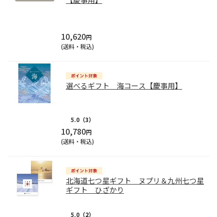
10,620
円
(送料・税込)
選べるギフト 海コース【慶事用】
5.0
（3）
10,780
円
(送料・税込)
北海道七つ星ギフト ヌプリ＆九州七つ星
ギフト ひざかり
5.0
（2）