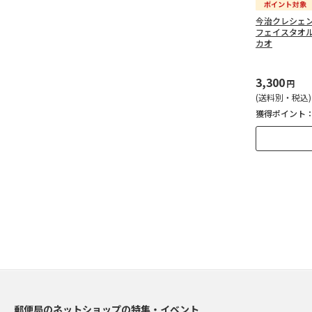
今治クレシェ
フェイスタオ
カオ
3,300
円
(送料別・税込)
獲得ポイント
郵便局のネットショップの特集・イベント