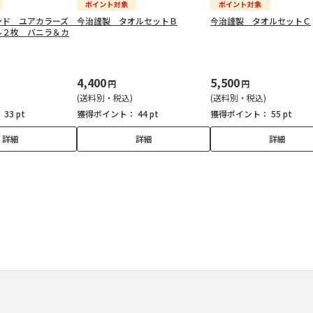
ンド ユアカラーズ
今治謹製 タオルセットＢ
今治謹製 タオルセットＣ
ル２枚 バニラ＆カ
4,400
5,500
円
円
(送料別・税込)
(送料別・税込)
：
33 pt
獲得ポイント：
44 pt
獲得ポイント：
55 pt
詳細
詳細
詳細