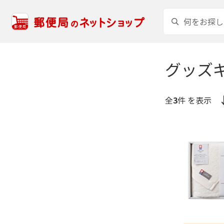
グッズ
全
3
件 を表示