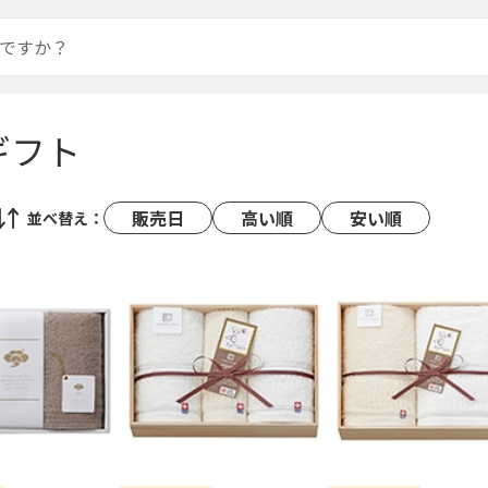
ギフト
販売日
高い順
安い順
並べ替え：