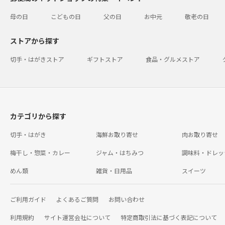
母の日
こどもの日
父の日
お中元
敬老の日
ストアから探す
切手・はがきストア
ギフトストア
食品・グルメストア
カテゴリから探す
切手・はがき
海鮮お取り寄せ
肉お取り寄せ
梅干し・惣菜・カレー
ジャム・はちみつ
調味料・ドレッ
めん類
雑貨・日用品
スイーツ
ご利用ガイド
よくあるご質問
お問い合わせ
利用規約
サイト運営会社について
特定商取引法に基づく表記について