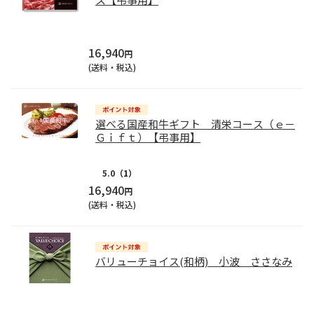
16,940
円
(送料・税込)
選べる国産和牛ギフト 清栄コース（ｅ－
Ｇｉｆｔ）【弔事用】
5.0
（1）
16,940
円
(送料・税込)
バリューチョイス(和柄) 小波 ささなみ