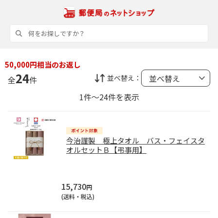
50,000円相当のお返し
24
並べ替え：
全
件
1件～24件を表示
今治謹製 極上タオル バス・フェイスタ
オルセットＢ【弔事用】
15,730
円
(送料・税込)