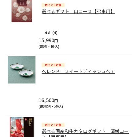
選べるギフト 山コース【弔事用】
4.8
（4）
15,990
円
(送料・税込)
ヘレンド スイートディッシュペア
16,500
円
(送料別・税込)
選べる国産和牛カタログギフト 清栄コー
ス【弔事用】