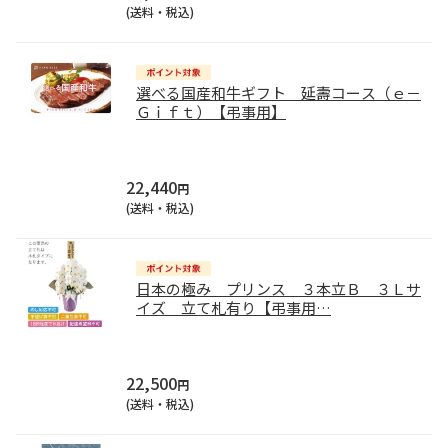
(送料・税込)
選べる国産和牛ギフト 延壽コース（ｅ－
Ｇｉｆｔ）【弔事用】
22,440
円
(送料・税込)
日本の極み プリンス ３本立Ｂ ３Ｌサ
イズ 立て札有り【弔事用
…
22,500
円
(送料・税込)