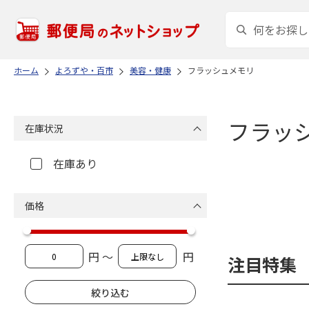
ホーム
よろずや・百市
美容・健康
フラッシュメモリ
フラッ
在庫状況
在庫あり
価格
円 ～
円
注目特集