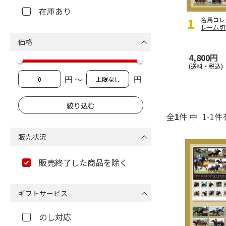
在庫あり
名馬コレ
レーム切
価格
4,800円
(送料・税込)
円 ～
円
全
1
件 中
1-1件
販売状況
販売終了した商品を除く
ギフトサービス
のし対応