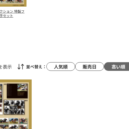
クション 特製フ
手セット
を表示
人気順
販売日
高い順
並べ替え：