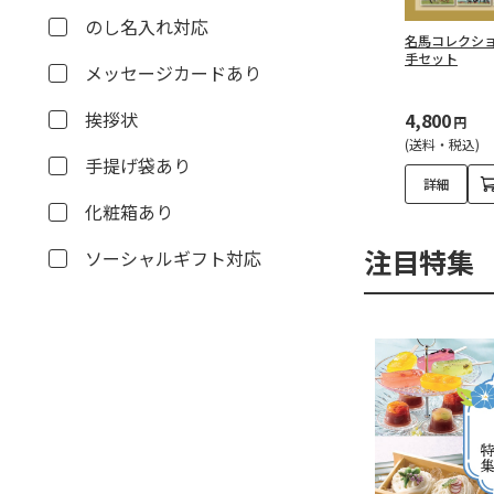
のし名入れ対応
名馬コレクショ
手セット
メッセージカードあり
挨拶状
4,800
円
(送料・税込)
手提げ袋あり
詳細
化粧箱あり
注目特集
ソーシャルギフト対応