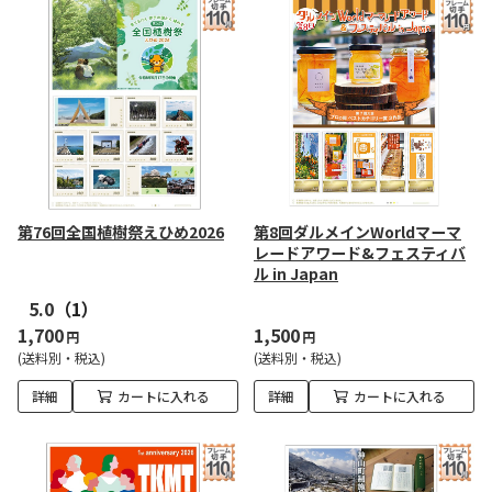
第76回全国植樹祭えひめ2026
第8回ダルメインWorldマーマ
レードアワード&フェスティバ
ル in Japan
5.0
（1）
1,700
1,500
円
円
(送料別・税込)
(送料別・税込)
詳細
カートに入れる
詳細
カートに入れる