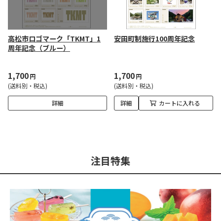
高松市ロゴマーク「TKMT」1
安田町制施行100周年記念
周年記念（ブルー）
1,700
1,700
円
円
(送料別・税込)
(送料別・税込)
詳細
詳細
カートに入れる
注目特集