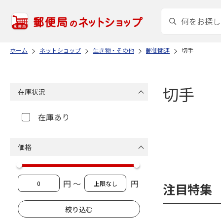
ホーム
ネットショップ
生き物・その他
郵便関連
切手
切手
在庫状況
在庫あり
価格
円 ～
円
注目特集