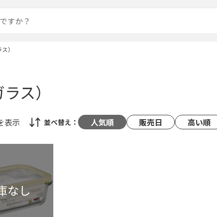
ラス）
ガラス）
を表示
人気順
販売日
高い順
並べ替え：