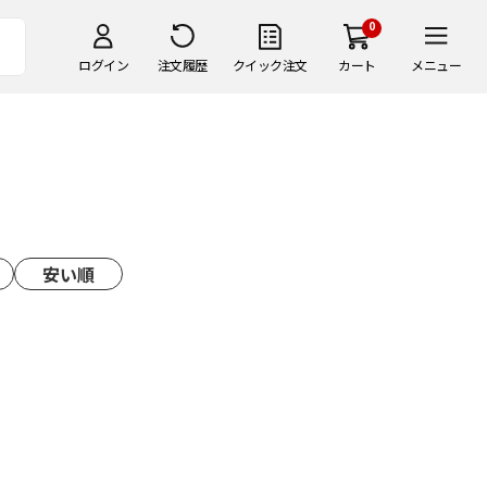
0
ログイン
注文履歴
クイック注文
カート
メニュー
安い順