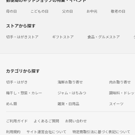
郵便局のネットショップの特集・イベント
母の日
こどもの日
父の日
お中元
敬老の日
ストアから探す
切手・はがきストア
ギフトストア
食品・グルメストア
カテゴリから探す
切手・はがき
海鮮お取り寄せ
肉お取り寄せ
梅干し・惣菜・カレー
ジャム・はちみつ
調味料・ドレッ
めん類
雑貨・日用品
スイーツ
ご利用ガイド
よくあるご質問
お問い合わせ
利用規約
サイト運営会社について
特定商取引法に基づく表記について