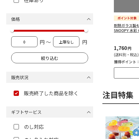
在庫あり
価格
耐熱ガラス製4
SNOOPY 水彩 
円 ～
円
1,760
円
(送料別・税込)
獲得ポイント
販売状況
注目特集
販売終了した商品を除く
ギフトサービス
のし対応