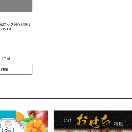
点ロック保存容器 S
GBST4
：
17 pt
詳細