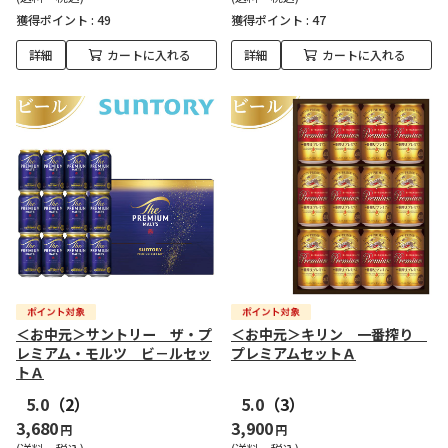
獲得ポイント :
49
獲得ポイント :
47
詳細
カートに入れる
詳細
カートに入れる
＜お中元＞サントリー ザ・プ
＜お中元＞キリン 一番搾り
レミアム・モルツ ビ－ルセッ
プレミアムセットＡ
トＡ
5.0
（2）
5.0
（3）
3,680
3,900
円
円