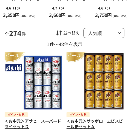
トＤ
トＡ
ミリーセットＡ
4.6
（10）
4.7
（6）
4.6
（5）
3,350円
3,660円
3,750円
(送料・税込)
(送料・税込)
(送料・税込)
274
並べ替え：
全
件
1件～48件を表示
＜お中元＞アサヒ スーパード
＜お中元＞サッポロ ヱビスビ
ライセットＤ
ール缶セットＡ