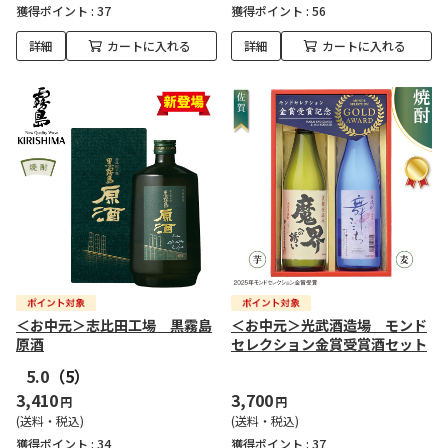
獲得ポイント :
37
獲得ポイント :
56
詳細
カートに入れる
詳細
カートに入れる
＜お中元＞志比田工場 黒霧島
＜お中元＞光武酒造場 モンド
原酒
セレクション金賞受賞酒セット
5.0
（5）
3,410
3,700
円
円
(送料・税込)
(送料・税込)
獲得ポイント :
34
獲得ポイント :
37