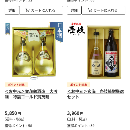
詳細
カートに入れる
詳細
カートに入れる
＜お中元＞賀茂鶴酒造 大吟
＜お中元＞玄海 壱岐焼酎厳選
醸 特製ゴールド賀茂鶴
セット
5,850
3,960
円
円
(送料・税込)
(送料・税込)
獲得ポイント :
58
獲得ポイント :
39