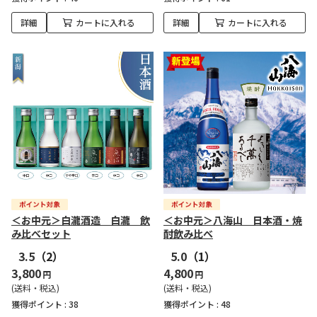
詳細
カートに入れる
詳細
カートに入れる
＜お中元＞白瀧酒造 白瀧 飲
＜お中元＞八海山 日本酒・焼
み比べセット
酎飲み比べ
3.5
（2）
5.0
（1）
3,800
4,800
円
円
(送料・税込)
(送料・税込)
獲得ポイント :
38
獲得ポイント :
48