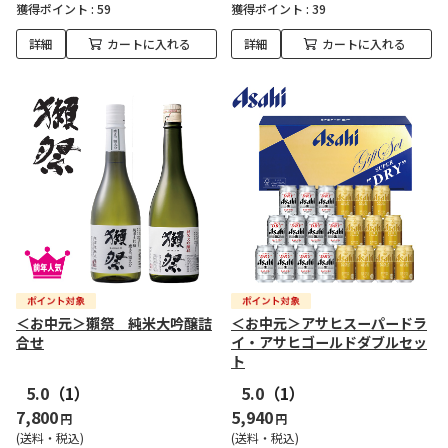
獲得ポイント :
59
獲得ポイント :
39
詳細
カートに入れる
詳細
カートに入れる
＜お中元＞獺祭 純米大吟醸詰
＜お中元＞アサヒスーパードラ
合せ
イ・アサヒゴールドダブルセッ
ト
5.0
（1）
5.0
（1）
7,800
5,940
円
円
(送料・税込)
(送料・税込)