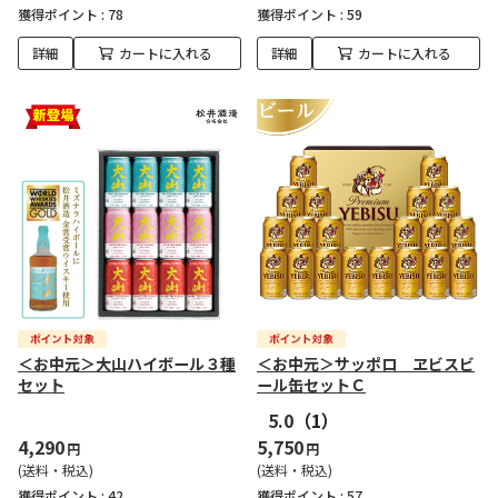
獲得ポイント :
78
獲得ポイント :
59
詳細
カートに入れる
詳細
カートに入れる
＜お中元＞大山ハイボール３種
＜お中元＞サッポロ ヱビスビ
セット
ール缶セットＣ
5.0
（1）
4,290
5,750
円
円
(送料・税込)
(送料・税込)
獲得ポイント :
42
獲得ポイント :
57