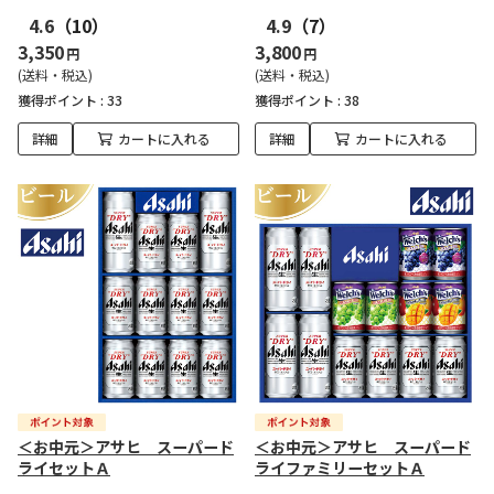
4.6
（10）
4.9
（7）
3,350
3,800
円
円
(送料・税込)
(送料・税込)
獲得ポイント :
33
獲得ポイント :
38
詳細
カートに入れる
詳細
カートに入れる
＜お中元＞アサヒ スーパード
＜お中元＞アサヒ スーパード
ライセットＡ
ライファミリーセットＡ