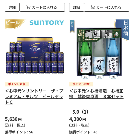
詳細
カートに入れる
詳細
カートに入れる
＜お中元＞サントリー ザ・プ
＜お中元＞お福酒造 お福正
レミアム・モルツ ビ－ルセッ
宗 越後爽涼酒 ３本セット
トＣ
5.0
（1）
5,630
4,300
円
円
(送料・税込)
(送料・税込)
獲得ポイント :
56
獲得ポイント :
43