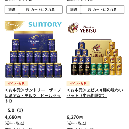
詳細
カートに入れる
詳細
カートに入れる
＜お中元＞サントリー ザ・プ
＜お中元＞ヱビス４種の味わい
レミアム・モルツ ビ－ルセッ
セット（中元期限定）
トＢ
5.0
（1）
4,680
6,270
円
円
(送料・税込)
(送料・税込)