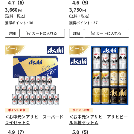
4.7
（6）
4.6
（5）
3,660
3,750
円
円
(送料・税込)
(送料・税込)
獲得ポイント :
36
獲得ポイント :
37
詳細
カートに入れる
詳細
カートに入れる
＜お中元＞アサヒ スーパード
＜お中元＞アサヒ アサヒビー
ライセットＣ
ル５種セットＡ
4.9
（7）
5.0
（5）