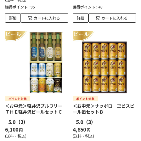
獲得ポイント :
95
獲得ポイント :
48
詳細
カートに入れる
詳細
カートに入れる
＜お中元＞軽井沢ブルワリー
＜お中元＞サッポロ ヱビスビ
ＴＨＥ軽井沢ビールセットＣ
ール缶セットＢ
5.0
（2）
5.0
（3）
6,100
4,850
円
円
(送料・税込)
(送料・税込)