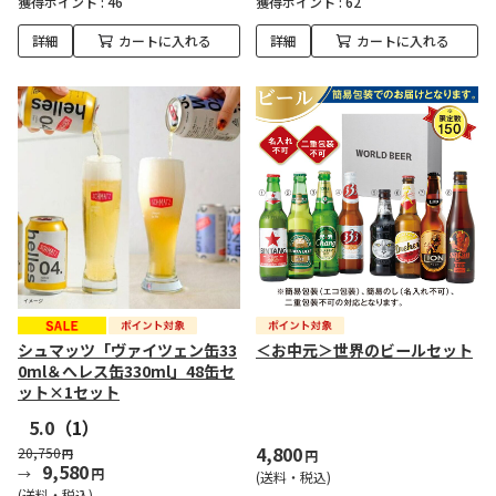
獲得ポイント :
46
獲得ポイント :
62
詳細
カートに入れる
詳細
カートに入れる
シュマッツ「ヴァイツェン缶33
＜お中元＞世界のビールセット
0ml＆へレス缶330ml」48缶セ
ット×1セット
5.0
（1）
4,800
20,750
円
円
9,580
円
(送料・税込)
(送料・税込)