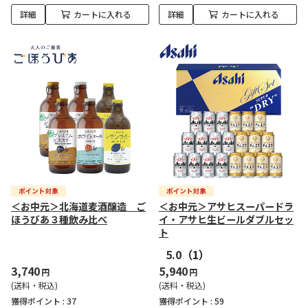
詳細
カートに入れる
詳細
カートに入れる
＜お中元＞北海道麦酒醸造 ご
＜お中元＞アサヒスーパードラ
ほうびあ３種飲み比べ
イ・アサヒ生ビールダブルセッ
ト
5.0
（1）
3,740
5,940
円
円
(送料・税込)
(送料・税込)
獲得ポイント :
37
獲得ポイント :
59