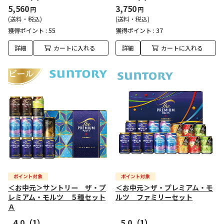
5,560
3,750
円
円
(送料・税込)
(送料・税込)
獲得ポイント :
55
獲得ポイント :
37
詳細
カートに入れる
詳細
カートに入れる
＜お中元＞サントリー ザ・プ
＜お中元＞ザ・プレミアム・モ
レミアム・モルツ ５種セット
ルツ ファミリーセット
Ａ
4.0
（1）
5.0
（1）