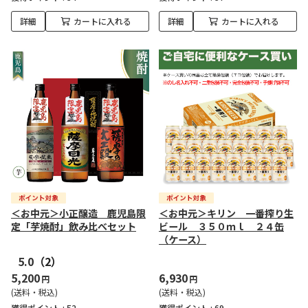
詳細
カートに入れる
詳細
カートに入れる
＜お中元＞小正醸造 鹿児島限
＜お中元＞キリン 一番搾り生
定「芋焼酎」飲み比べセット
ビール ３５０ｍｌ ２４缶
（ケース）
5.0
（2）
5,200
6,930
円
円
(送料・税込)
(送料・税込)
獲得ポイント :
52
獲得ポイント :
69