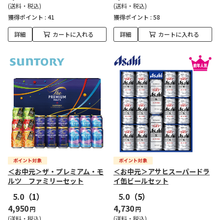
(送料・税込)
(送料・税込)
獲得ポイント :
41
獲得ポイント :
58
詳細
カートに入れる
詳細
カートに入れる
＜お中元＞ザ・プレミアム・モ
＜お中元＞アサヒスーパードラ
ルツ ファミリーセット
イ缶ビールセット
5.0
（1）
5.0
（5）
4,950
4,730
円
円
(送料・税込)
(送料・税込)