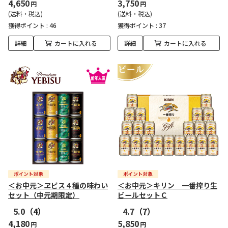
4,650
3,750
円
円
(送料・税込)
(送料・税込)
獲得ポイント :
46
獲得ポイント :
37
詳細
カートに入れる
詳細
カートに入れる
＜お中元＞ヱビス４種の味わい
＜お中元＞キリン 一番搾り生
セット（中元期限定）
ビールセットＣ
5.0
（4）
4.7
（7）
4,180
5,850
円
円