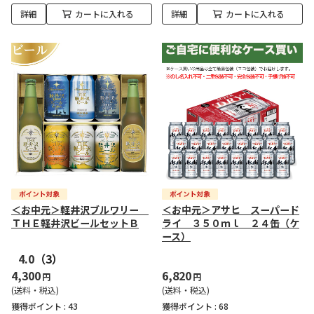
詳細
カートに入れる
詳細
カートに入れる
＜お中元＞軽井沢ブルワリー
＜お中元＞アサヒ スーパード
ＴＨＥ軽井沢ビールセットＢ
ライ ３５０ｍｌ ２４缶（ケ
ース）
4.0
（3）
4,300
6,820
円
円
(送料・税込)
(送料・税込)
獲得ポイント :
43
獲得ポイント :
68