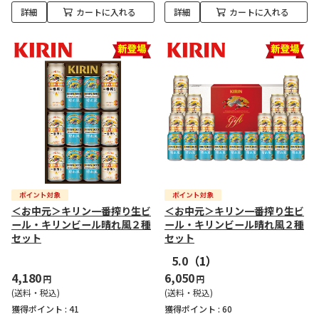
詳細
カートに入れる
詳細
カートに入れる
＜お中元＞キリン一番搾り生ビ
＜お中元＞キリン一番搾り生ビ
ール・キリンビール晴れ風２種
ール・キリンビール晴れ風２種
セット
セット
5.0
（1）
4,180
6,050
円
円
(送料・税込)
(送料・税込)
獲得ポイント :
41
獲得ポイント :
60