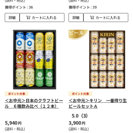
(送料・税込)
(送料・税込)
獲得ポイント :
36
獲得ポイント :
39
詳細
カートに入れる
詳細
カートに入れる
＜お中元＞日本のクラフトビー
＜お中元＞キリン 一番搾り生
ル ６種飲み比べ（１２本）
ビールセットＡ
5.0
（3）
5,940
3,900
円
円
(送料・税込)
(送料・税込)