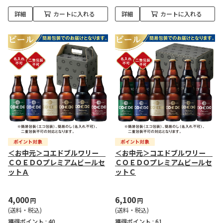
詳細
カートに入れる
詳細
カートに入れる
＜お中元＞コエドブルワリー
＜お中元＞コエドブルワリー
ＣＯＥＤＯプレミアムビールセ
ＣＯＥＤＯプレミアムビールセ
ットＡ
ットＣ
4,000
6,100
円
円
(送料・税込)
(送料・税込)
獲得ポイント :
40
獲得ポイント :
61