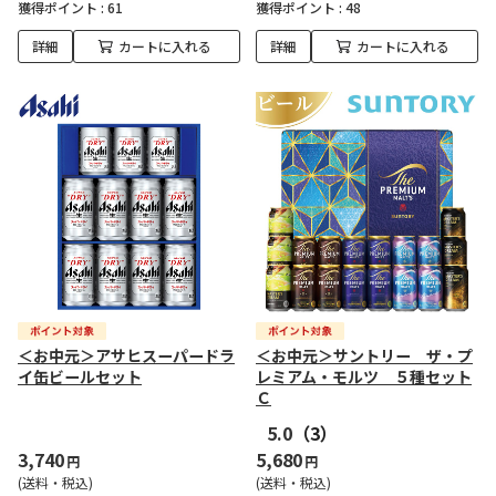
獲得ポイント :
61
獲得ポイント :
48
詳細
カートに入れる
詳細
カートに入れる
＜お中元＞アサヒスーパードラ
＜お中元＞サントリー ザ・プ
イ缶ビールセット
レミアム・モルツ ５種セット
Ｃ
5.0
（3）
3,740
5,680
円
円
(送料・税込)
(送料・税込)