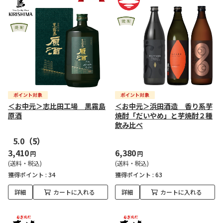
＜お中元＞志比田工場 黒霧島
＜お中元＞浜田酒造 香り系芋
原酒
焼酎「だいやめ」と芋焼酎２種
飲み比べ
5.0
（5）
3,410
6,380
円
円
(送料・税込)
(送料・税込)
獲得ポイント :
34
獲得ポイント :
63
詳細
カートに入れる
詳細
カートに入れる