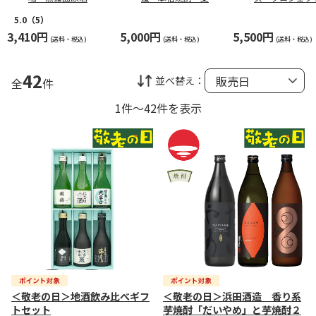
米」味わいセット
蔵元厳選希少焼
ット
5.0
（5）
3,410円
5,000円
5,500円
(送料・税込)
(送料・税込)
(送料・税込)
42
並べ替え：
全
件
1件～42件を表示
＜敬老の日＞地酒飲み比べギフ
＜敬老の日＞浜田酒造 香り系
トセット
芋焼酎「だいやめ」と芋焼酎２