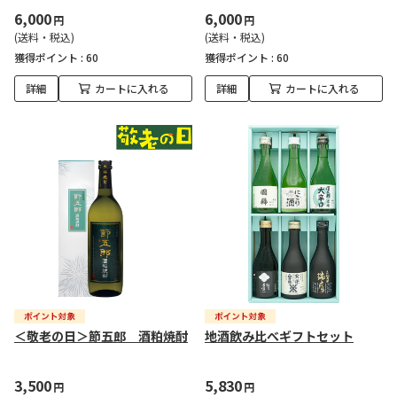
6,000
6,000
円
円
(送料・税込)
(送料・税込)
獲得ポイント :
60
獲得ポイント :
60
詳細
カートに入れる
詳細
カートに入れる
＜敬老の日＞節五郎 酒粕焼酎
地酒飲み比べギフトセット
3,500
5,830
円
円