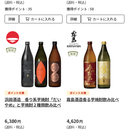
(送料・税込)
(送料・税込)
獲得ポイント :
35
獲得ポイント :
58
詳細
カートに入れる
詳細
カートに入れる
浜田酒造 香り系芋焼酎「だい
霧島酒造香る芋焼酎飲み比べ
やめ」と芋焼酎２種類飲み比べ
6,380
4,620
円
円
(送料・税込)
(送料・税込)