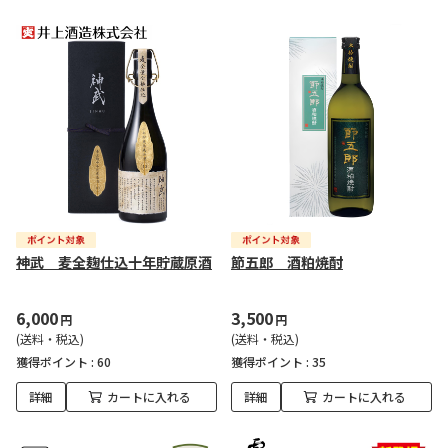
神武 麦全麹仕込十年貯蔵原酒
節五郎 酒粕焼酎
6,000
3,500
円
円
(送料・税込)
(送料・税込)
獲得ポイント :
60
獲得ポイント :
35
詳細
カートに入れる
詳細
カートに入れる