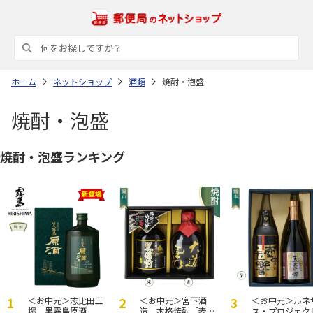
ホーム
ネットショップ
酒類
焼酎・泡盛
焼酎・泡盛
焼酎・泡盛ランキング
＜お中元＞志比田工
＜お中元＞宮下酒
＜お中元＞ルネ
場 黒霧島原酒
造 本格焼酎「麦・
ス・プロジェ