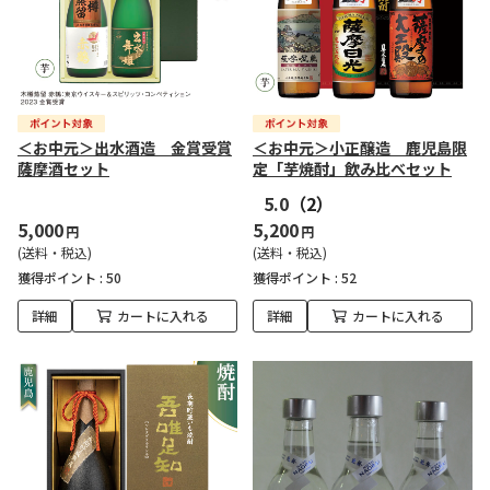
＜お中元＞出水酒造 金賞受賞
＜お中元＞小正醸造 鹿児島限
薩摩酒セット
定「芋焼酎」飲み比べセット
5.0
（2）
5,000
5,200
円
円
(送料・税込)
(送料・税込)
獲得ポイント :
50
獲得ポイント :
52
詳細
カートに入れる
詳細
カートに入れる