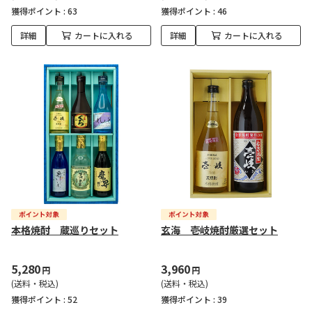
獲得ポイント :
63
獲得ポイント :
46
詳細
カートに入れる
詳細
カートに入れる
本格焼酎 蔵巡りセット
玄海 壱岐焼酎厳選セット
5,280
3,960
円
円
(送料・税込)
(送料・税込)
獲得ポイント :
52
獲得ポイント :
39