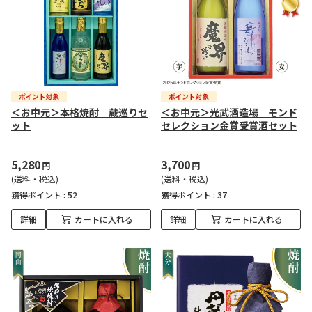
＜お中元＞本格焼酎 蔵巡りセ
＜お中元＞光武酒造場 モンド
ット
セレクション金賞受賞酒セット
5,280
3,700
円
円
(送料・税込)
(送料・税込)
獲得ポイント :
52
獲得ポイント :
37
詳細
カートに入れる
詳細
カートに入れる