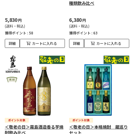
種類飲み比べ
5,830
6,380
円
円
(送料・税込)
(送料・税込)
獲得ポイント :
58
獲得ポイント :
63
詳細
カートに入れる
詳細
カートに入れる
＜敬老の日＞霧島酒造香る芋焼
＜敬老の日＞本格焼酎 蔵巡り
酎飲み比べ
セット