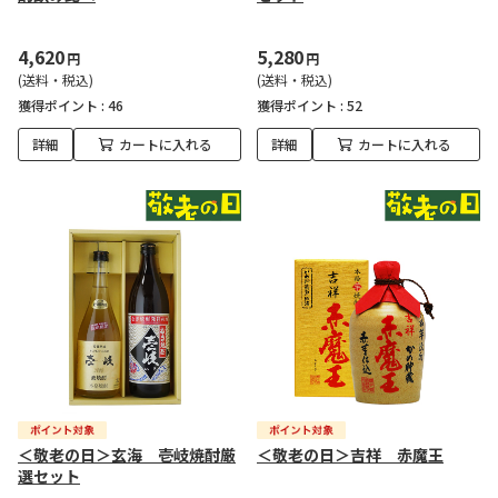
4,620
5,280
円
円
(送料・税込)
(送料・税込)
獲得ポイント :
46
獲得ポイント :
52
詳細
カートに入れる
詳細
カートに入れる
＜敬老の日＞玄海 壱岐焼酎厳
＜敬老の日＞吉祥 赤魔王
選セット