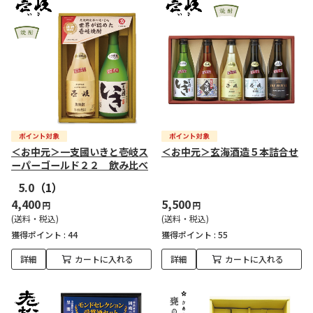
＜お中元＞一支國いきと壱岐ス
＜お中元＞玄海酒造５本詰合せ
ーパーゴールド２２ 飲み比べ
5.0
（1）
4,400
5,500
円
円
(送料・税込)
(送料・税込)
獲得ポイント :
44
獲得ポイント :
55
詳細
カートに入れる
詳細
カートに入れる