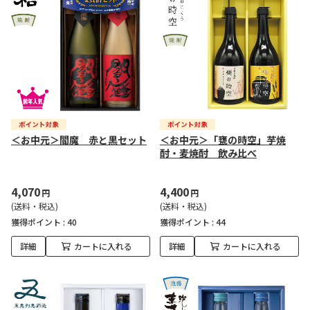
＜お中元＞閻魔 赤と黒セット
＜お中元＞「甕の時空」芋焼
酎・麦焼酎 飲み比べ
4,070
4,400
円
円
(送料・税込)
(送料・税込)
獲得ポイント :
40
獲得ポイント :
44
詳細
カートに入れる
詳細
カートに入れる