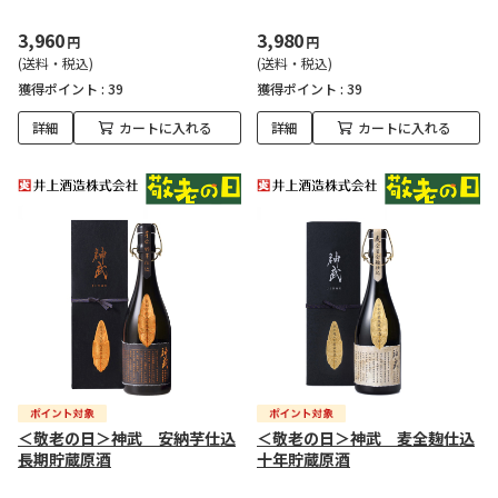
3,960
3,980
円
円
(送料・税込)
(送料・税込)
獲得ポイント :
39
獲得ポイント :
39
詳細
カートに入れる
詳細
カートに入れる
＜敬老の日＞神武 安納芋仕込
＜敬老の日＞神武 麦全麹仕込
長期貯蔵原酒
十年貯蔵原酒