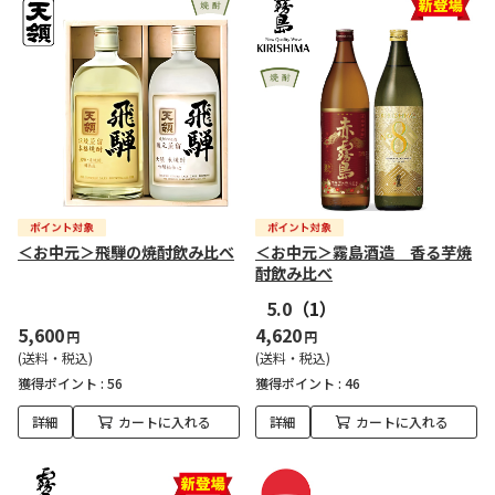
＜お中元＞飛騨の焼酎飲み比べ
＜お中元＞霧島酒造 香る芋焼
酎飲み比べ
5.0
（1）
5,600
4,620
円
円
(送料・税込)
(送料・税込)
獲得ポイント :
56
獲得ポイント :
46
詳細
カートに入れる
詳細
カートに入れる