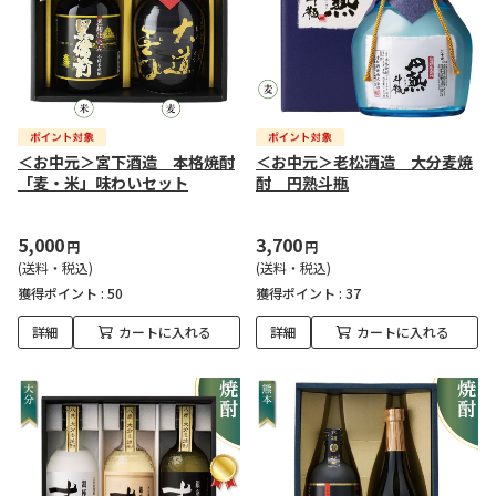
＜お中元＞宮下酒造 本格焼酎
＜お中元＞老松酒造 大分麦焼
「麦・米」味わいセット
酎 円熟斗瓶
5,000
3,700
円
円
(送料・税込)
(送料・税込)
獲得ポイント :
50
獲得ポイント :
37
詳細
カートに入れる
詳細
カートに入れる