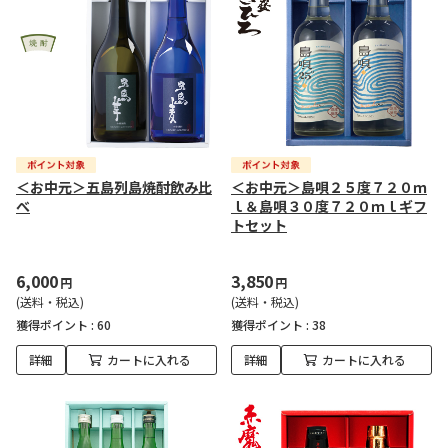
＜お中元＞五島列島焼酎飲み比
＜お中元＞島唄２５度７２０ｍ
べ
ｌ＆島唄３０度７２０ｍｌギフ
トセット
6,000
3,850
円
円
(送料・税込)
(送料・税込)
獲得ポイント :
60
獲得ポイント :
38
詳細
カートに入れる
詳細
カートに入れる