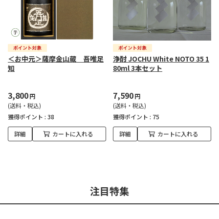
＜お中元＞薩摩金山蔵 吾唯足
浄酎 JOCHU White NOTO 35 1
知
80ml 3本セット
3,800
7,590
円
円
(送料・税込)
(送料・税込)
獲得ポイント :
38
獲得ポイント :
75
詳細
カートに入れる
詳細
カートに入れる
注目特集