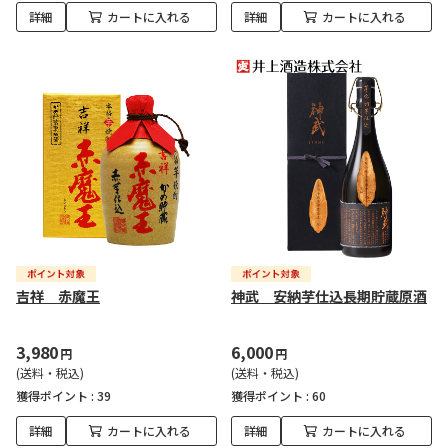
詳細
カートに入れる
詳細
カートに入れる
吉祥 赤魔王
神武 安納芋仕込長期貯蔵原酒
3,980
6,000
円
円
(送料・税込)
(送料・税込)
獲得ポイント :
39
獲得ポイント :
60
詳細
カートに入れる
詳細
カートに入れる