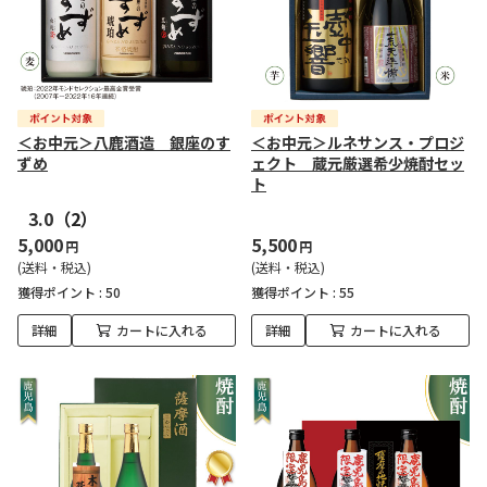
＜お中元＞八鹿酒造 銀座のす
＜お中元＞ルネサンス・プロジ
ずめ
ェクト 蔵元厳選希少焼酎セッ
ト
3.0
（2）
5,000
5,500
円
円
(送料・税込)
(送料・税込)
獲得ポイント :
50
獲得ポイント :
55
詳細
カートに入れる
詳細
カートに入れる