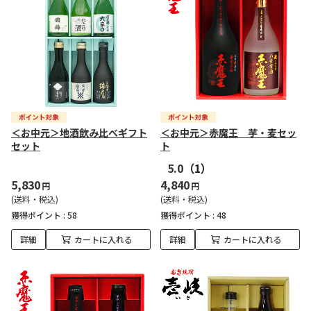
＜お中元＞地酒飲み比べギフト
＜お中元＞赤魔王 芋・麦セッ
セット
ト
5.0
（1）
5,830
4,840
円
円
(送料・税込)
(送料・税込)
獲得ポイント :
58
獲得ポイント :
48
詳細
カートに入れる
詳細
カートに入れる