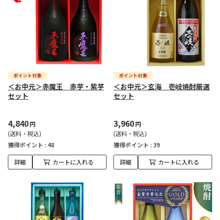
＜お中元＞赤魔王 赤芋・紫芋
＜お中元＞玄海 壱岐焼酎厳選
セット
セット
4,840
3,960
円
円
(送料・税込)
(送料・税込)
獲得ポイント :
48
獲得ポイント :
39
詳細
カートに入れる
詳細
カートに入れる