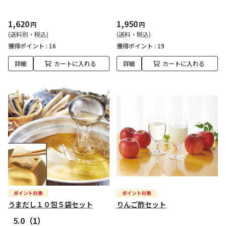
1,620
1,950
円
円
(送料別・税込)
(送料・税込)
獲得ポイント :
16
獲得ポイント :
19
詳細
カートに入れる
詳細
カートに入れる
うまだし１０包５袋セット
りんご酢セット
5.0
（1）