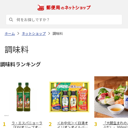
ホーム
ネットショップ
調味料
調味料
調味料ランキング
ラ・エスパニョーラ
＜お中元＞＜日清オ
「大間生まれの
「EXVオリーブオイ
イリオ＞オイルバラ
ぶだし」300ml