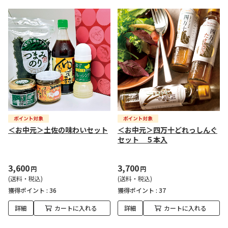
＜お中元＞土佐の味わいセット
＜お中元＞四万十どれっしんぐ
セット ５本入
3,600
3,700
円
円
(送料・税込)
(送料・税込)
獲得ポイント :
36
獲得ポイント :
37
詳細
カートに入れる
詳細
カートに入れる