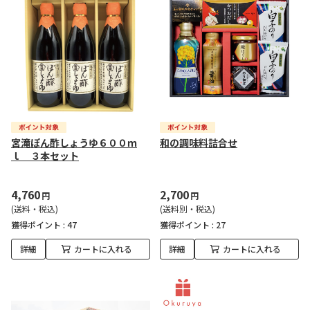
宮滝ぽん酢しょうゆ６００ｍ
和の調味料詰合せ
ｌ ３本セット
4,760
2,700
円
円
(送料・税込)
(送料別・税込)
獲得ポイント :
47
獲得ポイント :
27
詳細
カートに入れる
詳細
カートに入れる