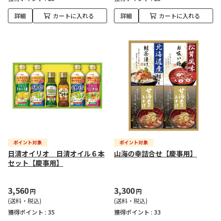
詳細
カートに入れる
詳細
カートに入れる
日清オイリオ 日清オイル６本
山海の幸詰合せ【慶事用】
セット【慶事用】
3,560
3,300
円
円
(送料・税込)
(送料・税込)
獲得ポイント :
35
獲得ポイント :
33