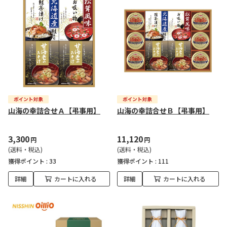
山海の幸詰合せＡ【弔事用】
山海の幸詰合せＢ【弔事用】
3,300
11,120
円
円
(送料・税込)
(送料・税込)
獲得ポイント :
33
獲得ポイント :
111
詳細
カートに入れる
詳細
カートに入れる