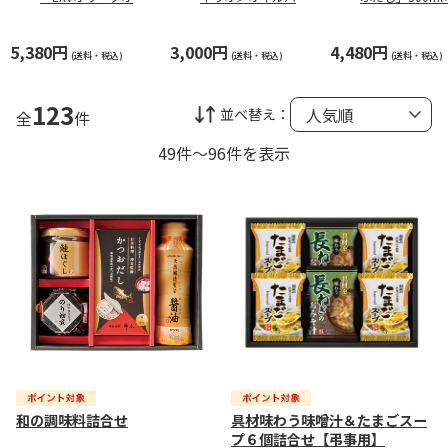
ル」1L×3本
エティギフトＡ
本
5,380円
3,000円
4,480円
(送料・税込)
(送料・税込)
(送料・税込)
123
並べ替え：
全
件
49件～96件を表示
和の調味料詰合せ
具材味わう味噌汁＆たまごスー
プ６個詰合せ【弔事用】