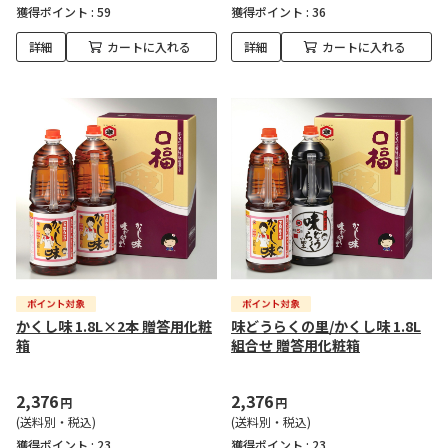
獲得ポイント :
59
獲得ポイント :
36
詳細
カートに入れる
詳細
カートに入れる
かくし味 1.8L×2本 贈答用化粧
味どうらくの里/かくし味 1.8L
箱
組合せ 贈答用化粧箱
2,376
2,376
円
円
(送料別・税込)
(送料別・税込)
獲得ポイント :
23
獲得ポイント :
23