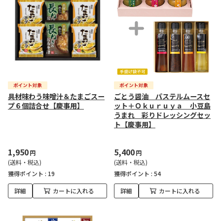
具材味わう味噌汁＆たまごスー
ごとう醤油 パステルムースセ
プ６個詰合せ【慶事用】
ット＋Ｏｋｕｒｕｙａ 小豆島
うまれ 彩りドレッシングセッ
ト【慶事用】
1,950
5,400
円
円
(送料・税込)
(送料・税込)
獲得ポイント :
19
獲得ポイント :
54
詳細
カートに入れる
詳細
カートに入れる