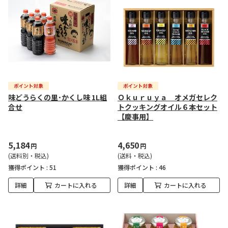
味どうらくの里･かくし味 1L組
Ｏｋｕｒｕｙａ オメガセレク
合せ
トクッキングオイル６本セット
【慶事用】
5,184
4,650
円
円
(送料別・税込)
(送料・税込)
獲得ポイント :
51
獲得ポイント :
46
詳細
カートに入れる
詳細
カートに入れる