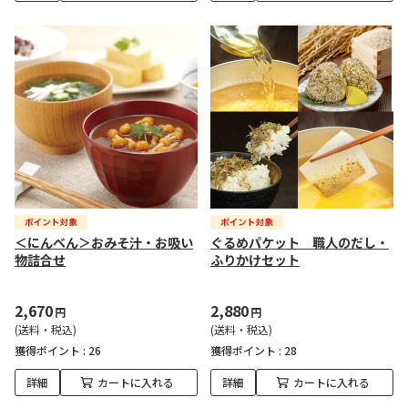
＜にんべん＞おみそ汁・お吸い
ぐるめパケット 職人のだし・
物詰合せ
ふりかけセット
2,670
2,880
円
円
(送料・税込)
(送料・税込)
獲得ポイント :
26
獲得ポイント :
28
詳細
カートに入れる
詳細
カートに入れる