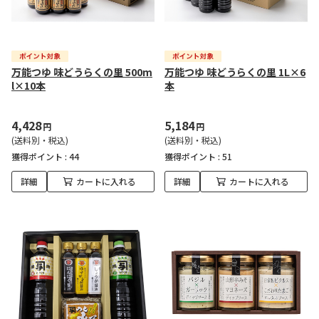
万能つゆ 味どうらくの里 500m
万能つゆ 味どうらくの里 1L×6
l×10本
本
4,428
5,184
円
円
(送料別・税込)
(送料別・税込)
獲得ポイント :
44
獲得ポイント :
51
詳細
カートに入れる
詳細
カートに入れる