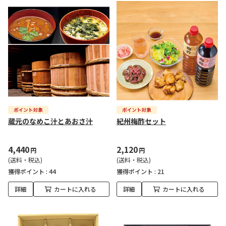
蔵元のなめこ汁とあおさ汁
紀州梅酢セット
4,440
2,120
円
円
(送料・税込)
(送料・税込)
獲得ポイント :
44
獲得ポイント :
21
詳細
カートに入れる
詳細
カートに入れる