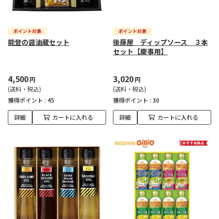
能登の醤油蔵セット
後藤屋 ディップソース ３本
セット【慶事用】
4,500
3,020
円
円
(送料・税込)
(送料・税込)
獲得ポイント :
45
獲得ポイント :
30
詳細
カートに入れる
詳細
カートに入れる