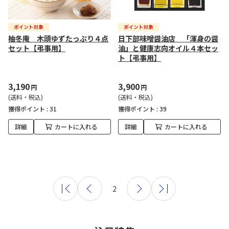
柚冬庵 木頭ゆずたっぷり４点
日下部味噌醤油店 「渾身の醤
セット【弔事用】
油」と健康志向オイル４本セッ
ト【弔事用】
3,190
3,900
円
円
(送料・税込)
(送料・税込)
獲得ポイント :
31
獲得ポイント :
39
詳細
カートに入れる
詳細
カートに入れる
2