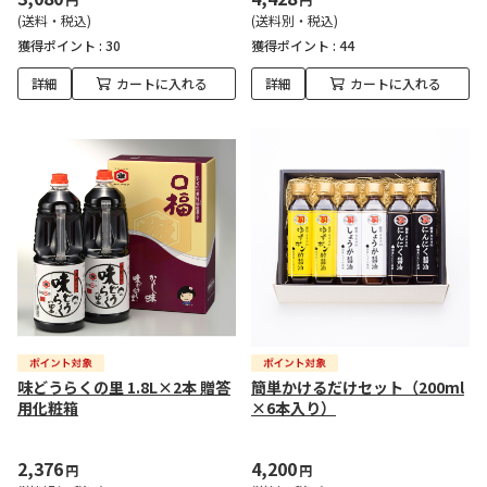
(送料・税込)
(送料別・税込)
獲得ポイント :
30
獲得ポイント :
44
詳細
カートに入れる
詳細
カートに入れる
味どうらくの里 1.8L×2本 贈答
簡単かけるだけセット（200ml
用化粧箱
×6本入り）
2,376
4,200
円
円