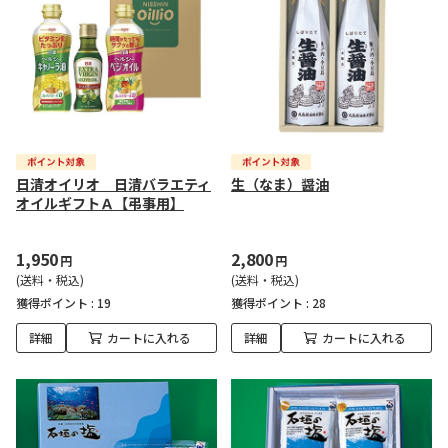
日清オイリオ 日清バラエティ
生（なま）醤油
オイルギフトＡ【弔事用】
1,950
2,800
円
円
(送料・税込)
(送料・税込)
獲得ポイント :
19
獲得ポイント :
28
詳細
カートに入れる
詳細
カートに入れる