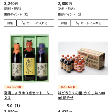
3,240
2,800
円
円
(送料・税込)
(送料・税込)
獲得ポイント :
32
獲得ポイント :
28
詳細
カートに入れる
詳細
カートに入れる
宮滝しょうゆ３点セット Ｓ－
味どうらくの里･かくし味 500
２１
ml 組合せ
5.0
（1）
3,080
4,428
円
円