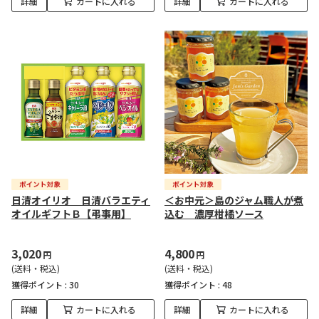
詳細
カートに入れる
詳細
カートに入れる
日清オイリオ 日清バラエティ
＜お中元＞島のジャム職人が煮
オイルギフトＢ【弔事用】
込む 濃厚柑橘ソース
3,020
4,800
円
円
(送料・税込)
(送料・税込)
獲得ポイント :
30
獲得ポイント :
48
詳細
カートに入れる
詳細
カートに入れる