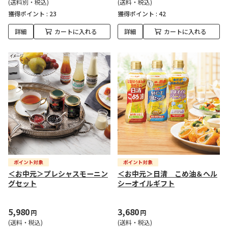
(送料別・税込)
(送料・税込)
獲得ポイント :
23
獲得ポイント :
42
詳細
カートに入れる
詳細
カートに入れる
＜お中元＞プレシャスモーニン
＜お中元＞日清 こめ油＆ヘル
グセット
シーオイルギフト
5,980
3,680
円
円
(送料・税込)
(送料・税込)