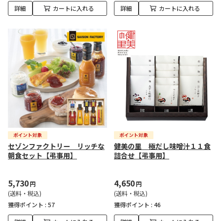
詳細
カートに入れる
詳細
カートに入れる
セゾンファクトリー リッチな
健美の里 極だし味噌汁１１食
朝食セット【弔事用】
詰合せ【弔事用】
5,730
4,650
円
円
(送料・税込)
(送料・税込)
獲得ポイント :
57
獲得ポイント :
46