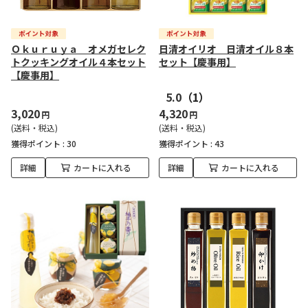
Ｏｋｕｒｕｙａ オメガセレク
日清オイリオ 日清オイル８本
トクッキングオイル４本セット
セット【慶事用】
【慶事用】
5.0
（1）
3,020
4,320
円
円
(送料・税込)
(送料・税込)
獲得ポイント :
30
獲得ポイント :
43
詳細
カートに入れる
詳細
カートに入れる