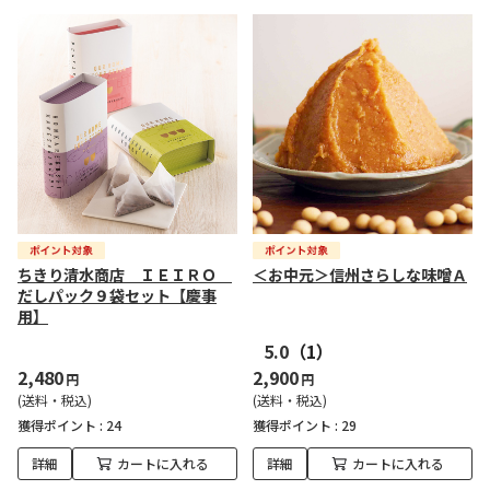
ちきり清水商店 ＩＥＩＲＯ
＜お中元＞信州さらしな味噌Ａ
だしパック９袋セット【慶事
用】
5.0
（1）
2,480
2,900
円
円
(送料・税込)
(送料・税込)
獲得ポイント :
24
獲得ポイント :
29
詳細
カートに入れる
詳細
カートに入れる