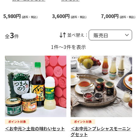
5,980円
3,600円
7,000円
(送料・税込)
(送料・税込)
(送料・税込)
3
並べ替え：
全
件
1件～3件を表示
＜お中元＞土佐の味わいセット
＜お中元＞プレシャスモーニン
グセット