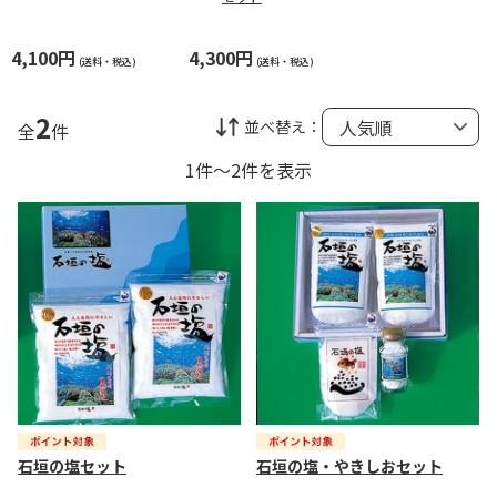
4,100円
4,300円
(送料・税込)
(送料・税込)
2
並べ替え：
全
件
1件～2件を表示
石垣の塩セット
石垣の塩・やきしおセット