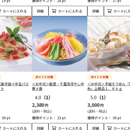
：
19 pt
獲得ポイント：
28 pt
獲得ポイント：
27 pt
カートに入れる
詳細
カートに入れる
詳細
カートに
豆島手延べ半生パス
＜お中元＞能登・千里浜冷やし中
＜お中元＞手延そうめん「
ット
華４食
糸」上級品１．６ｋｇ
4.0
（1）
5.0
（1）
2,380
3,000
円
円
(送料・税込)
(送料・税込)
：
30 pt
獲得ポイント：
23 pt
獲得ポイント：
30 pt
カートに入れる
詳細
カートに入れる
詳細
カートに