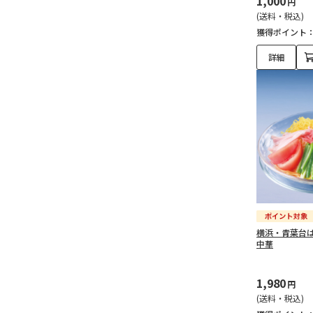
1,000
円
(送料・税込)
獲得ポイント
詳細
横浜・青葉台
中華
1,980
円
(送料・税込)