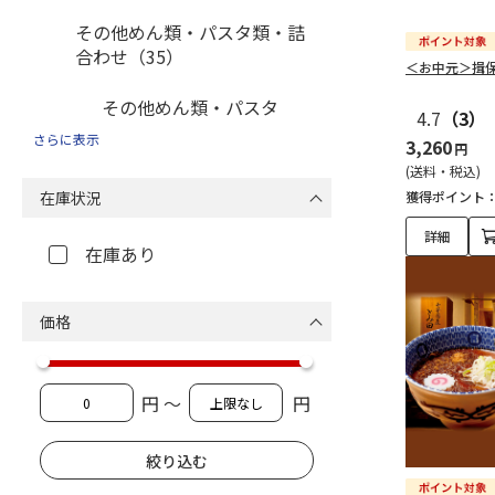
その他めん類・パスタ類・詰
合わせ（35）
＜お中元＞揖
その他めん類・パスタ
4.7
（3）
類・詰合わせ（35）
さらに表示
3,260
円
(送料・税込)
在庫状況
獲得ポイント
詳細
在庫あり
価格
円 ～
円