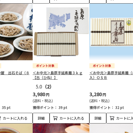
中屋 出石そば（８
＜お中元＞島原手延素麺３ｋｇ
＜お中元＞島原手延素麺（
【古（ひね）】
入）ＯＳＢ
5.0
（2）
3,980
3,280
円
円
(送料・税込)
(送料・税込)
：
35 pt
獲得ポイント：
39 pt
獲得ポイント：
32 pt
カートに入れる
詳細
カートに入れる
詳細
カートに