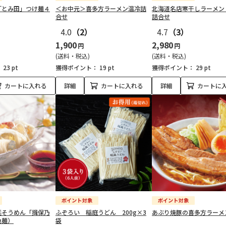
「とみ田」つけ麺４
＜お中元＞喜多方ラーメン温冷詰
北海道名店寒干しラーメン
合せ
詰合せ
4.0
（2）
4.7
（3）
1,900
2,980
円
円
(送料・税込)
(送料・税込)
：
23 pt
獲得ポイント：
19 pt
獲得ポイント：
29 pt
カートに入れる
詳細
カートに入れる
詳細
カートに
延そうめん「揖保乃
ふぞろい 稲庭うどん 200g×3
あぶり焼豚の喜多方ラーメ
色麺）
袋