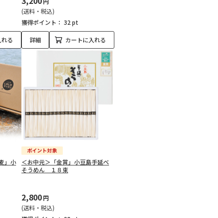
3,200
円
(送料・税込)
獲得ポイント：
32 pt
入れる
詳細
カートに入れる
麦」小
＜お中元＞「金賞」小豆島手延べ
そうめん １８束
2,800
円
(送料・税込)