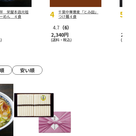
祥 栄屋本店元祖
千葉中華蕎麦「とみ田」
麺処
ーめん ４食
つけ麺４食
）
4.7
（6）
2,340円
2,800
)
(送料・税込)
(送料・税
順
安い順