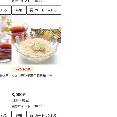
獲得ポイント：
28 pt
入れる
詳細
カートに入れる
揖保乃
＜お中元＞半田手延素麺 極
3,000
円
(送料・税込)
獲得ポイント：
30 pt
入れる
詳細
カートに入れる