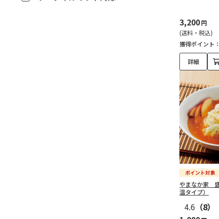
3,200
円
(送料・税込)
獲得ポイント
詳細
やまなか家 
温タイプ）
4.6
（8）