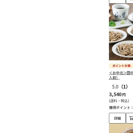
＜お中元＞田
人前）
5.0
（1）
3,540
円
(送料・税込)
獲得ポイント
詳細