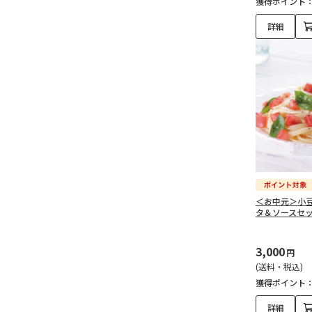
獲得ポイント
詳細
＜お中元＞小
タ＆ソースセ
3,000
円
(送料・税込)
獲得ポイント
詳細