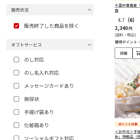
千葉中華蕎麦
販売状況
食
4.7
（6）
販売終了した商品を除く
2,340
円
(送料・税込)
獲得ポイント
ギフトサービス
詳細
のし対応
のし名入れ対応
メッセージカードあり
挨拶状
手提げ袋あり
化粧箱あり
＜お中元＞手
糸」特級品（
ソーシャルギフト対応