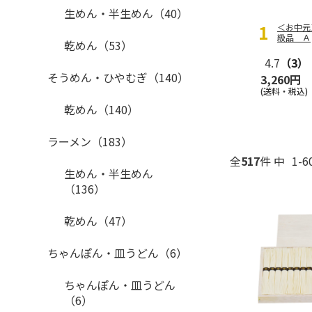
生めん・半生めん（40）
＜お中元
級品 Ａ
乾めん（53）
4.7
（3）
そうめん・ひやむぎ（140）
3,260円
(送料・税込)
乾めん（140）
ラーメン（183）
全
517
件 中
1-
生めん・半生めん
（136）
乾めん（47）
ちゃんぽん・皿うどん（6）
ちゃんぽん・皿うどん
（6）