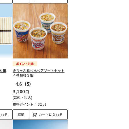
木箱
金ちゃん食べ比べアソートセット
４種類各３個
4.6
（5）
3,200
円
(送料・税込)
獲得ポイント：
32 pt
入れる
詳細
カートに入れる