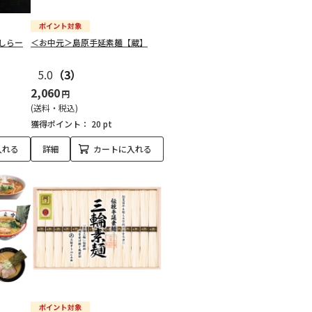
しらー
＜お中元＞島原手延素麺【蔵】
5.0
（3）
2,060
円
(送料・税込)
獲得ポイント：
20 pt
入れる
詳細
カートに入れる