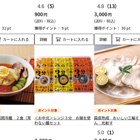
4.6
（5）
4.8
（13）
900
3,000
円
円
(送料・税込)
(送料・税込)
：
32 pt
獲得ポイント：
9 pt
獲得ポイント：
30 pt
カートに入れる
詳細
カートに入れる
詳細
カートに
盛岡冷麺 ２食（常
＜お中元＞レンジ３分 お鍋を使
国産熟成 おいしい三輪そ
わない麺セット
ん 光射す
5.0
（1）