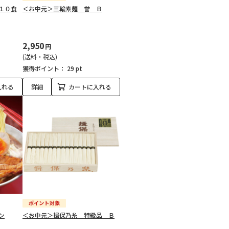
１０食
＜お中元＞三輪素麺 誉 Ｂ
2,950
円
(送料・税込)
獲得ポイント：
29 pt
入れる
詳細
カートに入れる
ン
＜お中元＞揖保乃糸 特級品 Ｂ