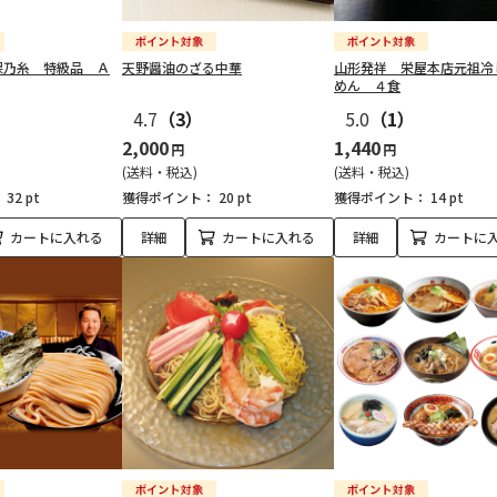
保乃糸 特級品 Ａ
天野醤油のざる中華
山形発祥 栄屋本店元祖冷
めん ４食
4.7
（3）
5.0
（1）
2,000
1,440
円
円
(送料・税込)
(送料・税込)
：
32 pt
獲得ポイント：
20 pt
獲得ポイント：
14 pt
カートに入れる
詳細
カートに入れる
詳細
カートに