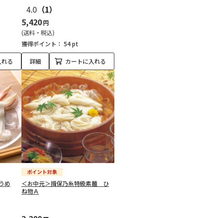
4.0
（1）
5,420
円
(送料・税込)
獲得ポイント：
54 pt
入れる
詳細
カートに入れる
うめ
＜お中元＞揖保乃糸特級素麺 ひ
ね物Ａ