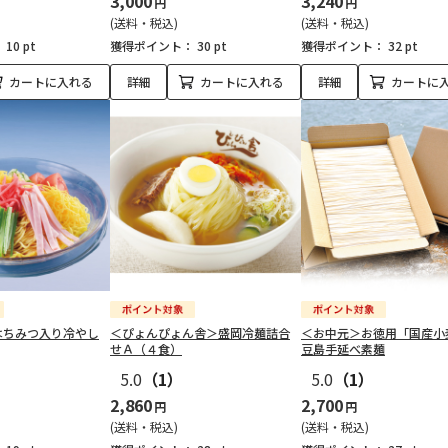
3,000
3,240
円
円
(送料・税込)
(送料・税込)
：
10 pt
獲得ポイント：
30 pt
獲得ポイント：
32 pt
カートに入れる
詳細
カートに入れる
詳細
カートに
はちみつ入り冷やし
＜ぴょんぴょん舎＞盛岡冷麺詰合
＜お中元＞お徳用「国産小
せＡ（４食）
豆島手延べ素麺
5.0
（1）
5.0
（1）
2,860
2,700
円
円
(送料・税込)
(送料・税込)