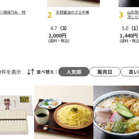
＞揖保乃糸 特
天野醤油のざる中華
山形発
冷しら
4.7
（3）
5.0
（1
2,000円
1,440円
(送料・税込)
(送料・税込
60件
を表示
人気順
販売日
高い
並べ替え：