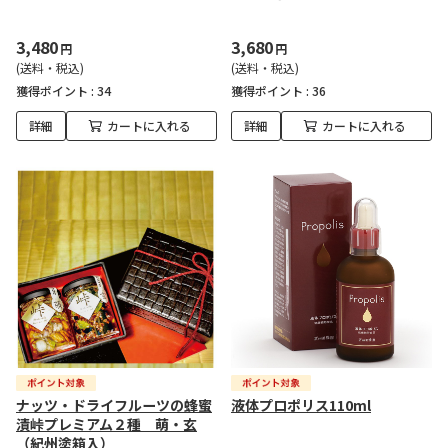
3,480
3,680
円
円
(送料・税込)
(送料・税込)
獲得ポイント :
34
獲得ポイント :
36
詳細
カートに入れる
詳細
カートに入れる
ナッツ・ドライフルーツの蜂蜜
液体プロポリス110ml
漬峠プレミアム２種 萌・玄
（紀州塗箱入）