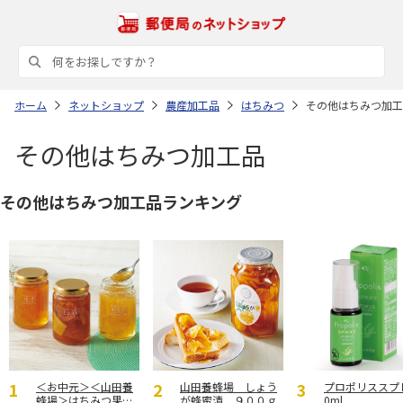
ホーム
ネットショップ
農産加工品
はちみつ
その他はちみつ加工
その他はちみつ加工品
その他はちみつ加工品ランキング
＜お中元＞＜山田養
山田養蜂場 しょう
プロポリススプ
蜂場＞はちみつ果実
が蜂蜜漬 ９００ｇ
0ml