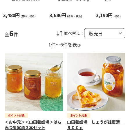
漬３本セット
3,480円
3,680円
3,190円
(送料・税込)
(送料・税込)
(税込)
6
並べ替え：
全
件
1件～6件を表示
＜お中元＞＜山田養蜂場＞はち
山田養蜂場 しょうが蜂蜜漬
みつ果実漬３本セット
９００ｇ