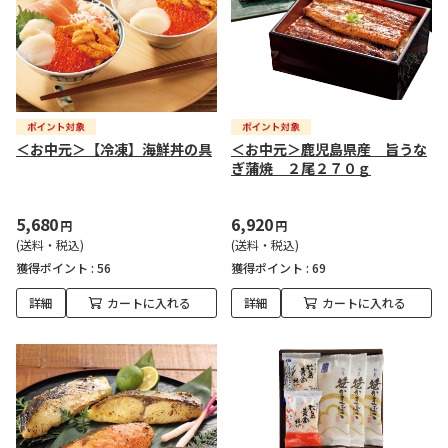
＜お中元＞【冷凍】海鮮丼の具
＜お中元＞鹿児島県産 旨うな
ぎ蒲焼 ２尾２７０ｇ
5,680
6,920
円
円
(送料・税込)
(送料・税込)
獲得ポイント :
56
獲得ポイント :
69
詳細
カートに入れる
詳細
カートに入れる