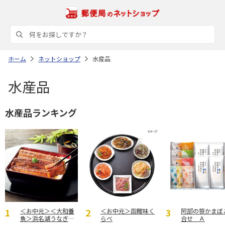
ホーム
ネットショップ
水産品
水産品
水産品ランキング
＜お中元＞＜大和養
＜お中元＞函館味く
阿部の笹かまぼ
魚＞浜名湖うなぎ蒲
らべ
合せ Ａ