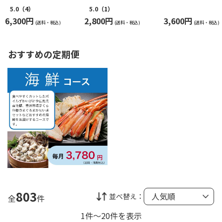
焼２本
5.0
（4）
5.0
（1）
6,300円
2,800円
3,600円
(送料・税込)
(送料・税込)
(送料・税込)
おすすめの定期便
803
並べ替え：
全
件
1件～20件を表示