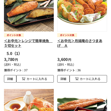
＜お中元＞レンジで簡単焼魚
＜お中元＞月揚庵のさつまあ
５切セット
げ Ａ
5.0
（1）
3,780
3,600
円
円
(送料・税込)
(送料・税込)
獲得ポイント :
37
獲得ポイント :
36
詳細
カートに入れる
詳細
カートに入れる