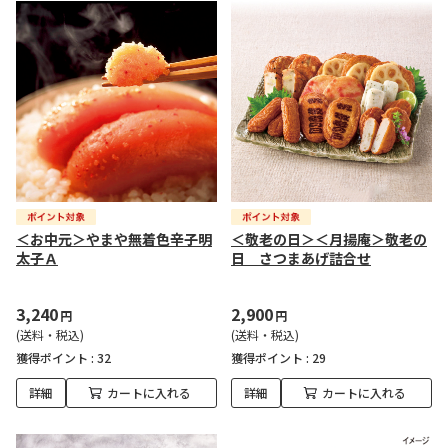
＜お中元＞やまや無着色辛子明
＜敬老の日＞＜月揚庵＞敬老の
太子Ａ
日 さつまあげ詰合せ
3,240
2,900
円
円
(送料・税込)
(送料・税込)
獲得ポイント :
32
獲得ポイント :
29
詳細
カートに入れる
詳細
カートに入れる