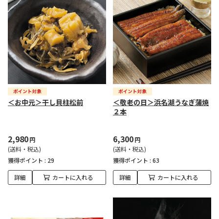
＜お中元＞干し貝柱松前
＜敬老の日＞浜名湖うなぎ蒲焼
２本
2,980
6,300
円
円
(送料・税込)
(送料・税込)
獲得ポイント :
29
獲得ポイント :
63
詳細
カートに入れる
詳細
カートに入れる