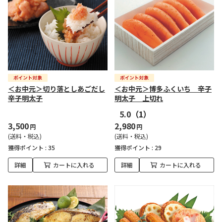
＜お中元＞切り落としあごだし
＜お中元＞博多ふくいち 辛子
辛子明太子
明太子 上切れ
5.0
（1）
3,500
2,980
円
円
(送料・税込)
(送料・税込)
獲得ポイント :
35
獲得ポイント :
29
詳細
カートに入れる
詳細
カートに入れる