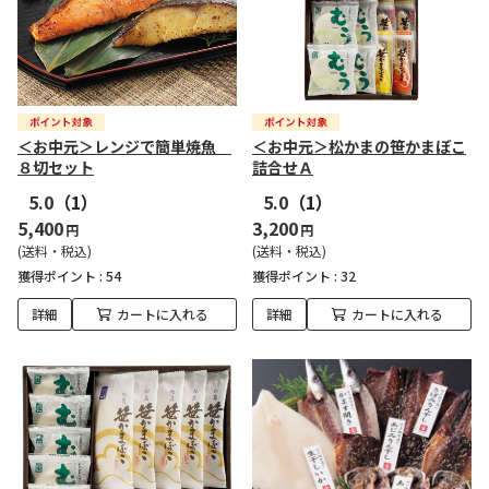
＜お中元＞レンジで簡単焼魚
＜お中元＞松かまの笹かまぼこ
８切セット
詰合せＡ
5.0
（1）
5.0
（1）
5,400
3,200
円
円
(送料・税込)
(送料・税込)
獲得ポイント :
54
獲得ポイント :
32
詳細
カートに入れる
詳細
カートに入れる