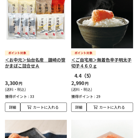
＜お中元＞仙台名産 鐘崎の笹
＜ご自宅用＞無着色辛子明太子
かまぼこ詰合せＡ
切子４６０ｇ
4.4
（5）
3,300
2,990
円
円
(送料・税込)
(送料・税込)
獲得ポイント :
33
獲得ポイント :
29
詳細
カートに入れる
詳細
カートに入れる