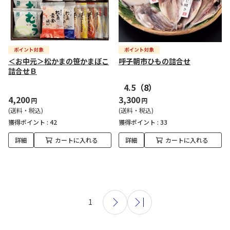
＜お中元＞松かまの笹かまぼこ
呼子朝市ひもの詰合せ
詰合せＢ
4.5
（8）
4,200
3,300
円
円
(送料・税込)
(送料・税込)
獲得ポイント :
42
獲得ポイント :
33
詳細
カートに入れる
詳細
カートに入れる
1