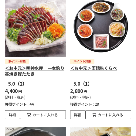
＜お中元＞明神水産 一本釣り
＜お中元＞函館味くらべ
藁焼き鰹たたき
5.0
（2）
5.0
（1）
4,400
2,800
円
円
(送料・税込)
(送料・税込)
獲得ポイント :
44
獲得ポイント :
28
詳細
カートに入れる
詳細
カートに入れる