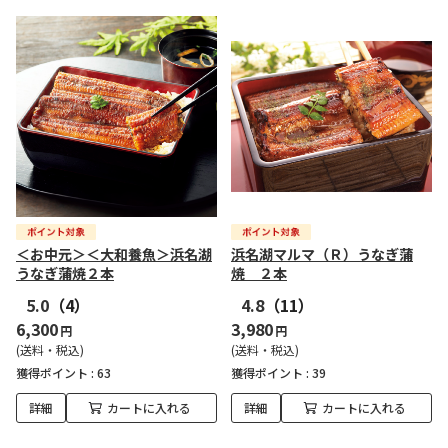
＜お中元＞＜大和養魚＞浜名湖
浜名湖マルマ（Ｒ）うなぎ蒲
うなぎ蒲焼２本
焼 ２本
5.0
（4）
4.8
（11）
6,300
3,980
円
円
(送料・税込)
(送料・税込)
獲得ポイント :
63
獲得ポイント :
39
詳細
カートに入れる
詳細
カートに入れる