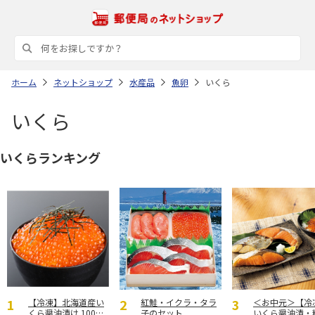
ホーム
ネットショップ
水産品
魚卵
いくら
いくら
いくらランキング
【冷凍】北海道産い
紅鮭・イクラ・タラ
＜お中元＞【冷
くら醤油漬け 100ｇ
子のセット
いくら醤油漬・