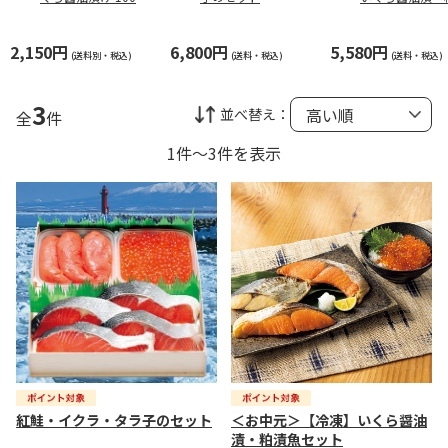
（鮭工房・サーモン
魚セット
ハウス）
2,150円
6,800円
5,580円
(送料別・税込)
(送料・税込)
(送料・税込)
3
並べ替え：
全
件
1件～3件を表示
紅鮭・イクラ・タラ子のセット
＜お中元＞【冷凍】いくら醤油
漬・粕漬魚セット