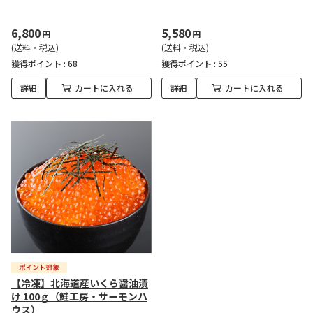
6,800
5,580
円
円
(送料・税込)
(送料・税込)
獲得ポイント :
68
獲得ポイント :
55
詳細
カートに入れる
詳細
カートに入れる
【冷凍】北海道産いくら醤油漬
け 100ｇ（鮭工房・サーモンハ
ウス）