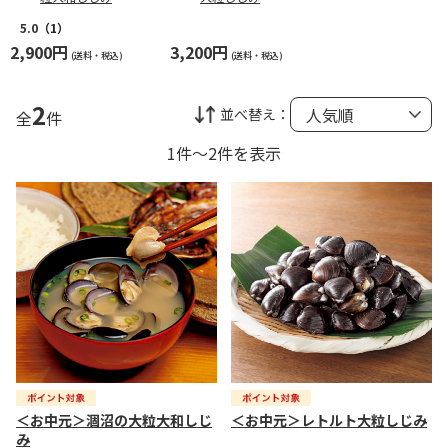
5.0
（1）
2,900円
3,200円
(送料・税込)
(送料・税込)
2
並べ替え：
全
件
1件～2件を表示
＜お中元＞涸沼の大粒大和しじ
＜お中元＞レトルト大粒しじみ
み