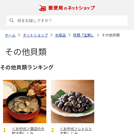
ホーム
ネットショップ
水産品
貝類『生鮮』
その他貝類
その他貝類
その他貝類ランキング
＜お中元＞涸沼の大
＜お中元＞レトルト
粒大和しじみ
大粒しじみ