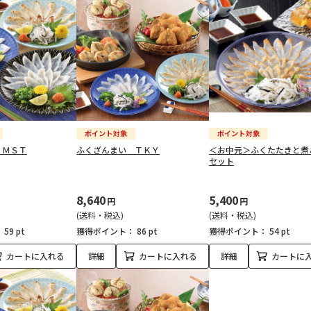
 ＭＳＴ
ふくざんまい ＴＫＹ
＜お中元＞ふくたたきと煮
セット
8,640
5,400
円
円
(送料・税込)
(送料・税込)
：
59 pt
獲得ポイント：
86 pt
獲得ポイント：
54 pt
カートに入れる
詳細
カートに入れる
詳細
カートに