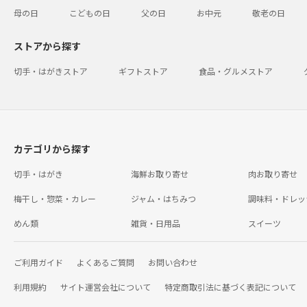
母の日
こどもの日
父の日
お中元
敬老の日
ストアから探す
切手・はがきストア
ギフトストア
食品・グルメストア
カテゴリから探す
切手・はがき
海鮮お取り寄せ
肉お取り寄せ
梅干し・惣菜・カレー
ジャム・はちみつ
調味料・ドレッ
めん類
雑貨・日用品
スイーツ
ご利用ガイド
よくあるご質問
お問い合わせ
利用規約
サイト運営会社について
特定商取引法に基づく表記について