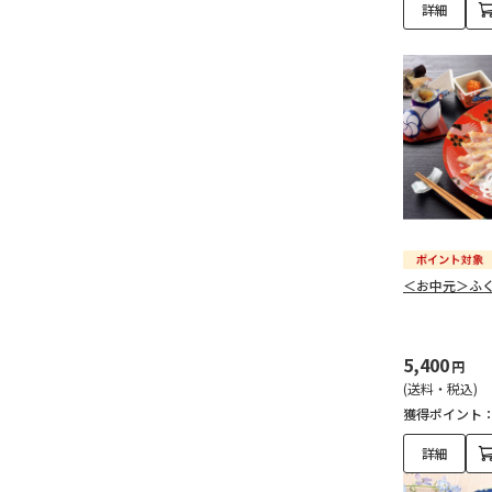
詳細
＜お中元＞ふ
5,400
円
(送料・税込)
獲得ポイント
詳細