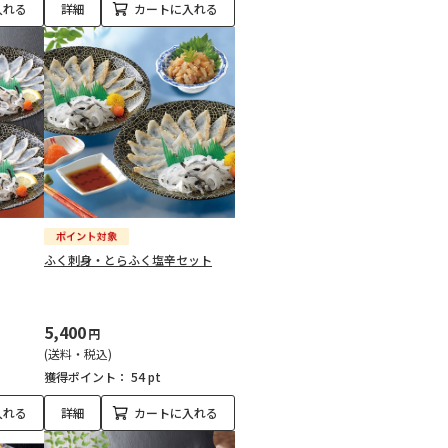
入れる
詳細
カートに入れる
ふく刺身・とらふく塩辛セット
5,400
円
(送料・税込)
獲得ポイント：
54 pt
入れる
詳細
カートに入れる