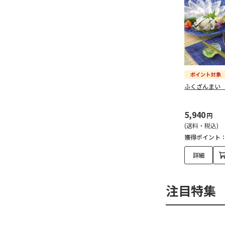
ふくざんまい
5,940
円
(送料・税込)
獲得ポイント
詳細
注目特集