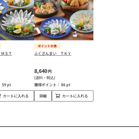
 ＭＳＴ
ふくざんまい ＴＫＹ
8,640
円
(送料・税込)
：
59 pt
獲得ポイント：
86 pt
カートに入れる
詳細
カートに入れる