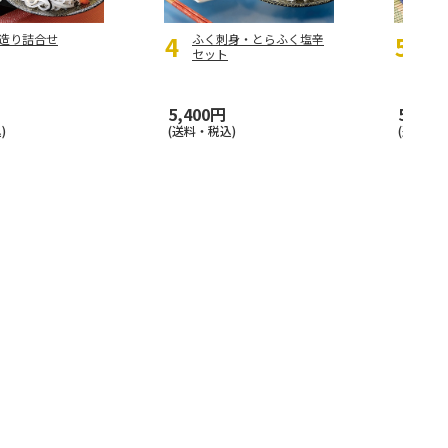
造り詰合せ
ふく刺身・とらふく塩辛
ふく
セット
5,400円
5,940
)
(送料・税込)
(送料・税