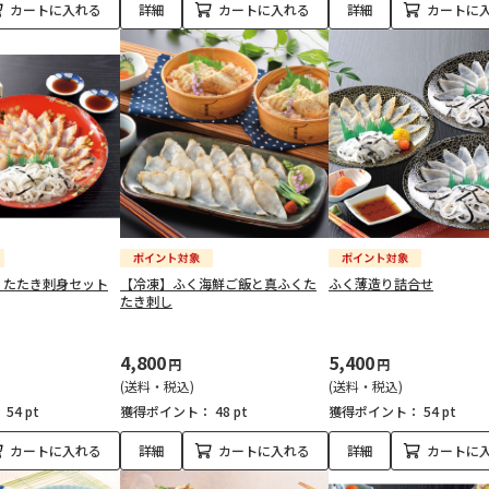
カートに入れる
詳細
カートに入れる
詳細
カートに
くたたき刺身セット
【冷凍】ふく海鮮ご飯と真ふくた
ふく薄造り詰合せ
たき刺し
4,800
5,400
円
円
(送料・税込)
(送料・税込)
：
54 pt
獲得ポイント：
48 pt
獲得ポイント：
54 pt
カートに入れる
詳細
カートに入れる
詳細
カートに