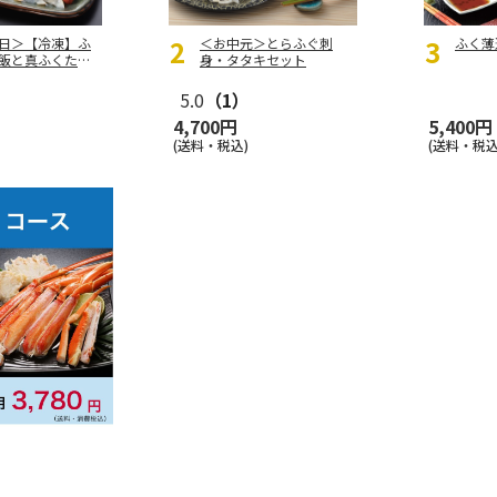
日＞【冷凍】ふ
＜お中元＞とらふぐ刺
ふく薄
飯と真ふくたた
身・タタキセット
5.0
（1）
4,700円
5,400円
の定期便
(送料・税込)
(送料・税込