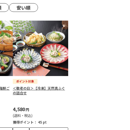
順
安い順
海鮮ご
＜敬老の日＞【冷凍】天然真ふぐ
の詰合せ
4,580
円
(送料・税込)
獲得ポイント：
45 pt