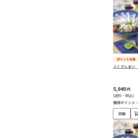
ふくざんまい
5,940
円
(送料・税込)
獲得ポイント
詳細