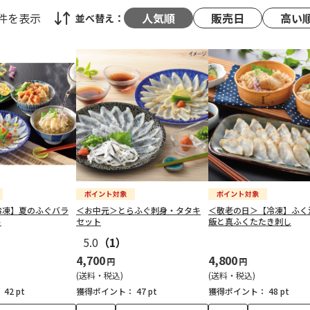
4件
を表示
人気順
販売日
高い
並べ替え：
冷凍】夏のふぐバラ
＜お中元＞とらふぐ刺身・タタキ
＜敬老の日＞【冷凍】ふく
ト
セット
飯と真ふくたたき刺し
5.0
（1）
4,700
4,800
円
円
(送料・税込)
(送料・税込)
：
42 pt
獲得ポイント：
47 pt
獲得ポイント：
48 pt