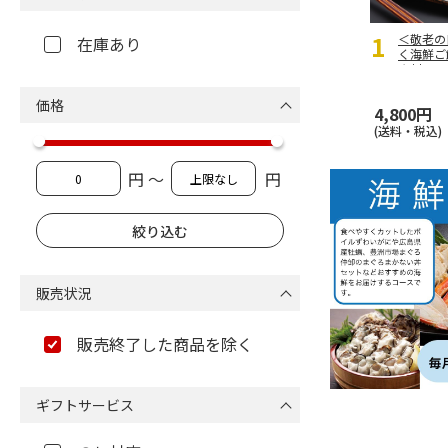
＜敬老の
在庫あり
く海鮮ご
き刺し
価格
4,800円
おすすめ
(送料・税込)
円 ～
円
販売状況
販売終了した商品を除く
ギフトサービス