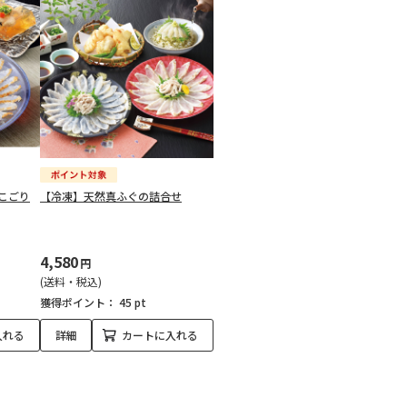
こごり
【冷凍】天然真ふぐの詰合せ
4,580
円
(送料・税込)
獲得ポイント：
45 pt
入れる
詳細
カートに入れる