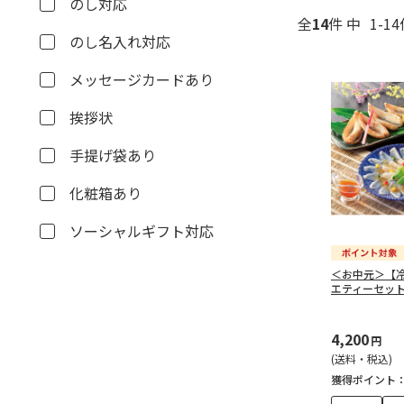
のし対応
全
14
件 中
1-1
のし名入れ対応
メッセージカードあり
挨拶状
手提げ袋あり
化粧箱あり
ソーシャルギフト対応
＜お中元＞【
エティーセッ
4,200
円
(送料・税込)
獲得ポイント