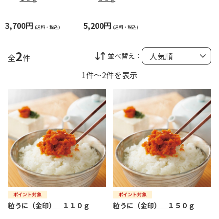
3,700円
5,200円
(送料・税込)
(送料・税込)
2
並べ替え：
全
件
1件～2件を表示
粒うに（金印） １１０ｇ
粒うに（金印） １５０ｇ