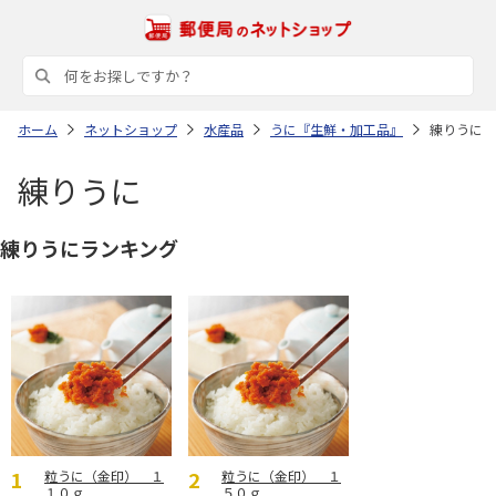
ホーム
ネットショップ
水産品
うに『生鮮・加工品』
練りうに
練りうに
練りうにランキング
粒うに（金印） １
粒うに（金印） １
１０ｇ
５０ｇ