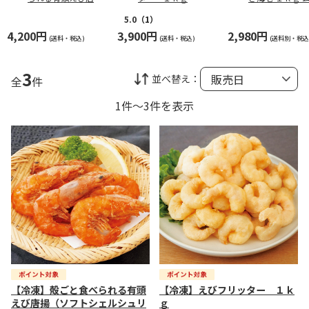
（ソフトシェルシュ
ビ むきえび
リンプ）
5.0
（1）
4,200円
3,900円
2,980円
(送料・税込)
(送料・税込)
(送料別・税込
3
並べ替え：
全
件
1件～3件を表示
【冷凍】殻ごと食べられる有頭
【冷凍】えびフリッター １ｋ
えび唐揚（ソフトシェルシュリ
ｇ