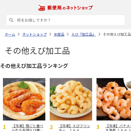
ホーム
ネットショップ
水産品
えび『加工品』
その他えび加工品
その他えび加工品
その他えび加工品ランキング
【冷凍】殻ごと食べ
【冷凍】えびフリッ
【冷凍】バナメ
られる有頭えび唐揚
ター １ｋｇ
き海老 １ｋｇ 