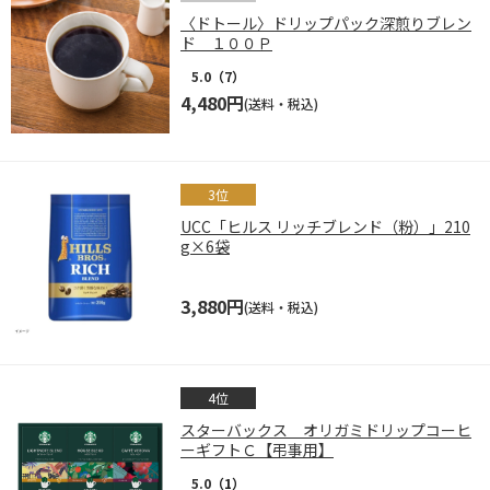
〈ドトール〉ドリップパック深煎りブレン
ド １００Ｐ
5.0
（7）
4,480円
(送料・税込)
UCC「ヒルス リッチブレンド（粉）」210
g×6袋
3,880円
(送料・税込)
スターバックス オリガミドリップコーヒ
ーギフトＣ【弔事用】
5.0
（1）