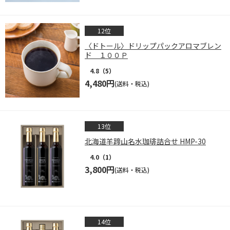
〈ドトール〉ドリップパックアロマブレン
ド １００Ｐ
4.8
（5）
4,480円
(送料・税込)
北海道羊蹄山名水珈琲詰合せ HMP-30
4.0
（1）
3,800円
(送料・税込)