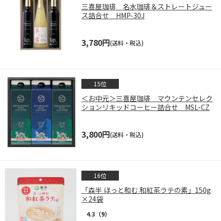
三喜屋珈琲 名水珈琲＆ストレートジュー
ス詰合せ HMP-30J
3,780円
(送料・税込)
＜お中元＞三喜屋珈琲 マウンテンセレク
ションリキッドコーヒー詰合せ MSL-CZ
3,800円
(送料・税込)
「森半 ほっと和む 和紅茶ラテの素」150g
×24袋
4.3
（9）