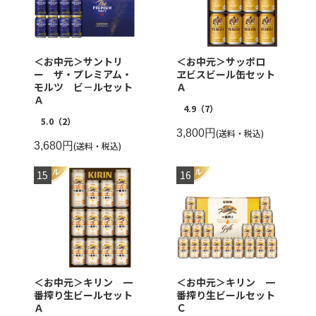
＜お中元＞サントリ
＜お中元＞サッポロ
ー ザ・プレミアム・
ヱビスビール缶セット
モルツ ビ－ルセット
Ａ
Ａ
4.9
（7）
5.0
（2）
3,800円
(送料・税込)
3,680円
(送料・税込)
＜お中元＞キリン 一
＜お中元＞キリン 一
番搾り生ビールセット
番搾り生ビールセット
Ａ
Ｃ